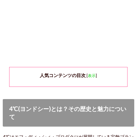
人気コンテンツの目次
[
表示
]
4℃(ヨンドシー)とは？その歴史と魅力につい
て
4℃はエフ・ディ・シィ・プロダクツが展開している宝飾ブラン