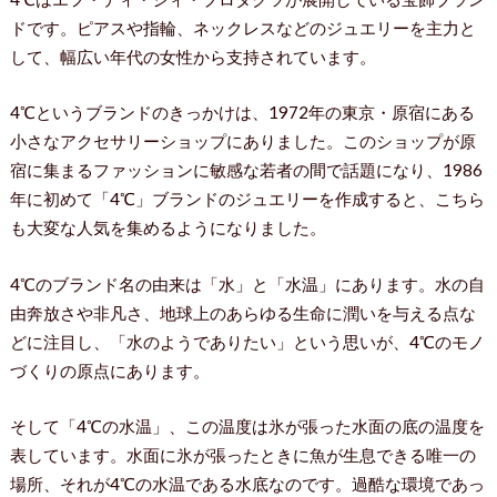
ドです。ピアスや指輪、ネックレスなどのジュエリーを主力と
して、幅広い年代の女性から支持されています。
4℃というブランドのきっかけは、1972年の東京・原宿にある
小さなアクセサリーショップにありました。このショップが原
宿に集まるファッションに敏感な若者の間で話題になり、1986
年に初めて「4℃」ブランドのジュエリーを作成すると、こちら
も大変な人気を集めるようになりました。
4℃のブランド名の由来は「水」と「水温」にあります。水の自
由奔放さや非凡さ、地球上のあらゆる生命に潤いを与える点な
どに注目し、「水のようでありたい」という思いが、4℃のモノ
づくりの原点にあります。
そして「4℃の水温」、この温度は氷が張った水面の底の温度を
表しています。水面に氷が張ったときに魚が生息できる唯一の
場所、それが4℃の水温である水底なのです。過酷な環境であっ