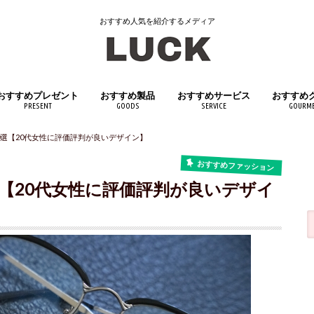
おすすめ人気を紹介するメディア
おすすめプレゼント
おすすめ製品
おすすめサービス
おすすめ
PRESENT
GOODS
SERVICE
GOURM
女性へおすすめプレゼント
男性へおすすめプレゼント
子供へおすすめプレゼント
日用品
インテリア
キッチン用品
医薬品・医薬部外品
スポーツ用品
アウトドアグッズ
文房具・筆記具
おもちゃ・ホビー
生活家電
ペット用品
飲料・ド
食品
0選【20代女性に評価評判が良いデザイン】
おすすめファッション
【20代女性に評価評判が良いデザイ