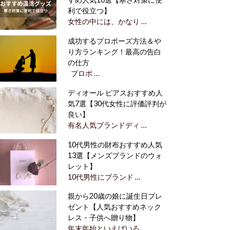
利で役立つ】
女性の中には、かなり …
成功するプロポーズ方法＆や
り方ランキング！最高の告白
の仕方
プロポ …
ディオール ピアスおすすめ人
気7選【30代女性に評価評判が
良い】
有名人気ブランドディ …
10代男性の財布おすすめ人気
13選【メンズブランドのウォ
レット】
10代男性にブランド …
親から20歳の娘に誕生日プレ
ゼント【人気おすすめネック
レス・子供へ贈り物】
年末年始といえばいろ …