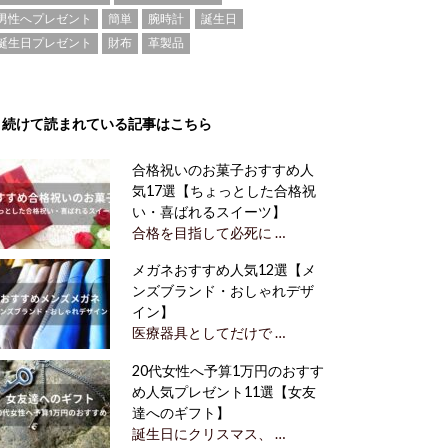
男性へプレゼント
簡単
腕時計
誕生日
誕生日プレゼント
財布
革製品
続けて読まれている記事はこちら
合格祝いのお菓子おすすめ人
気17選【ちょっとした合格祝
い・喜ばれるスイーツ】
合格を目指して必死に …
メガネおすすめ人気12選【メ
ンズブランド・おしゃれデザ
イン】
医療器具としてだけで …
20代女性へ予算1万円のおすす
め人気プレゼント11選【女友
達へのギフト】
誕生日にクリスマス、 …