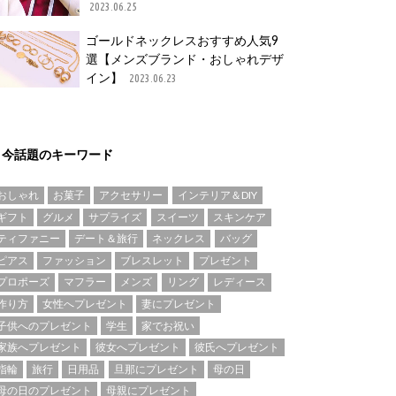
2023.06.25
ゴールドネックレスおすすめ人気9
選【メンズブランド・おしゃれデザ
イン】
2023.06.23
今話題のキーワード
おしゃれ
お菓子
アクセサリー
インテリア＆DIY
ギフト
グルメ
サプライズ
スイーツ
スキンケア
ティファニー
デート＆旅行
ネックレス
バッグ
ピアス
ファッション
ブレスレット
プレゼント
プロポーズ
マフラー
メンズ
リング
レディース
作り方
女性へプレゼント
妻にプレゼント
子供へのプレゼント
学生
家でお祝い
家族へプレゼント
彼女へプレゼント
彼氏へプレゼント
指輪
旅行
日用品
旦那にプレゼント
母の日
母の日のプレゼント
母親にプレゼント