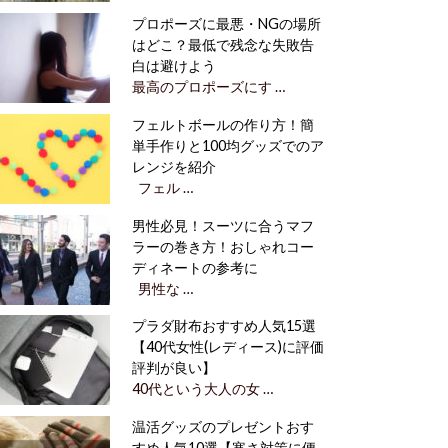
プロポーズに最悪・NGの場所
はどこ？最低で残念な失敗告
白は避けよう
最高のプロポーズにす …
フェルトボールの作り方！簡
単手作りと100均グッズでのア
レンジを紹介
フェル …
男性必見！スーツに合うマフ
ラーの巻き方！おしゃれコー
ディネートの参考に
男性な …
プラダ財布おすすめ人気15選
【40代女性(レディース)に評価
評判が良い】
40代という大人の女 …
温活グッズのプレゼントおす
すめ人気10選【寒さ対策に便