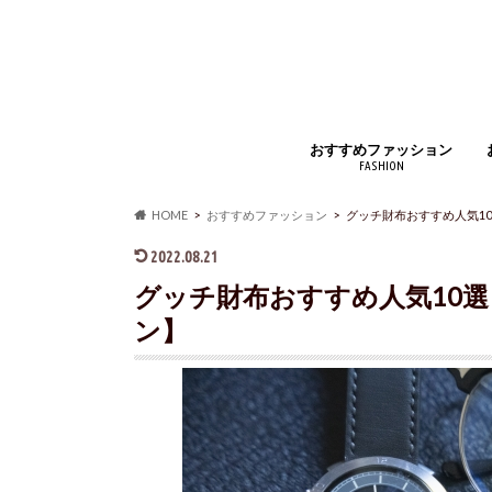
おすすめファッション
FASHION
ジュエリー・アクセサリー
財布・コインケース
バッグ・小物
時計・腕時計
インナー
アウター・コート
靴・スニーカー
マフラー・ストール
靴下・ソックス
ベルト
ルームウェア・パジャマ
アイウェア
シャツ・ジャケット
ズボン・スカート
手袋
香水
HOME
おすすめファッション
グッチ財布おすすめ人気1
2022.08.21
グッチ財布おすすめ人気10選
ン】