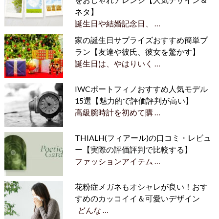
ネタ】
誕生日や結婚記念日、 …
家の誕生日サプライズおすすめ簡単プ
ラン【友達や彼氏、彼女を驚かす】
誕生日は、やはりいく …
IWCポートフィノおすすめ人気モデル
15選【魅力的で評価評判が高い】
高級腕時計を初めて購 …
THIALH(フィアール)の口コミ・レビュ
ー【実際の評価評判で比較する】
ファッションアイテム …
花粉症メガネもオシャレが良い！おす
すめのカッコイイ＆可愛いデザイン
どんな …