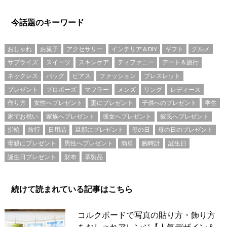
今話題のキーワード
おしゃれ
お菓子
アクセサリー
インテリア＆DIY
ギフト
グルメ
サプライズ
スイーツ
スキンケア
ティファニー
デート＆旅行
ネックレス
バッグ
ピアス
ファッション
ブレスレット
プレゼント
プロポーズ
マフラー
メンズ
リング
レディース
作り方
女性へプレゼント
妻にプレゼント
子供へのプレゼント
学生
家でお祝い
家族へプレゼント
彼女へプレゼント
彼氏へプレゼント
指輪
旅行
日用品
旦那にプレゼント
母の日
母の日のプレゼント
母親にプレゼント
男性へプレゼント
簡単
腕時計
誕生日
誕生日プレゼント
財布
革製品
続けて読まれている記事はこちら
コルクボードで写真の貼り方・飾り方
をおしゃれアレンジ【人気デザイン＆