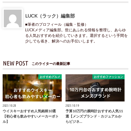
LUCK（ラック）編集部
■筆者のプロフィール（編集・監修）
LUCKメディア編集部。世にあふれる情報を整理し、あらゆ
る人気おすすめを紹介していきます。選択するという手間を
少しでも省き、解決へのお手伝いします。
NEW POST
このライターの最新記事
おすすめグルメ
おすすめファッション
2023.10.28
2023.10.19
ウイスキーおすすめ人気銘柄10選
予算10万円の腕時計おすすめ人気11
【初心者も飲みやすいメーカーボト
選【メンズブランド・カジュアルか
ル】
らビジネ…