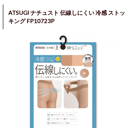
ATSUGI ナチュスト 伝線しにくい 冷感 ストッ
キング FP10723P