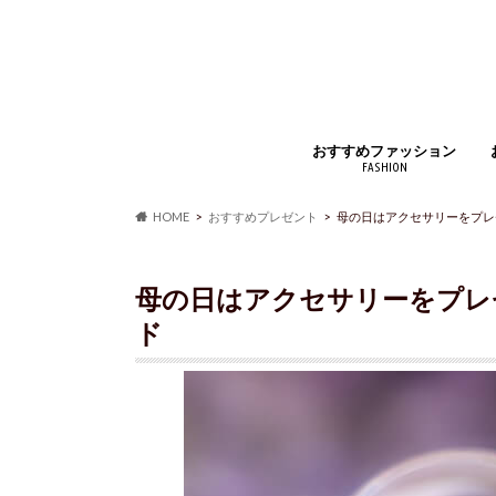
おすすめファッション
FASHION
ジュエリー・アクセサリー
財布・コインケース
バッグ・小物
時計・腕時計
インナー
アウター・コート
靴・スニーカー
マフラー・ストール
靴下・ソックス
ベルト
ルームウェア・パジャマ
アイウェア
シャツ・ジャケット
ズボン・スカート
手袋
香水
HOME
おすすめプレゼント
母の日はアクセサリーをプレ
母の日はアクセサリーをプレ
ド