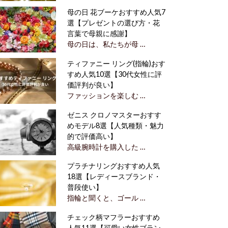
母の日 花ブーケおすすめ人気7
選【プレゼントの選び方・花
言葉で母親に感謝】
母の日は、私たちが母 …
ティファニー リング(指輪)おす
すめ人気10選【30代女性に評
価評判が良い】
ファッションを楽しむ …
ゼニス クロノマスターおすす
めモデル8選【人気種類・魅力
的で評価高い】
高級腕時計を購入した …
プラチナリングおすすめ人気
18選【レディースブランド・
普段使い】
指輪と聞くと、ゴール …
チェック柄マフラーおすすめ
人気11選【可愛い女性ブラン