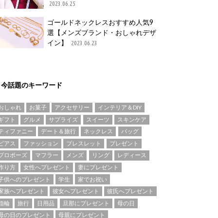
2023.06.25
ゴールドネックレスおすすめ人気9
選【メンズブランド・おしゃれデザ
イン】
2023.06.23
今話題のキーワード
おしゃれ
お菓子
アクセサリー
インテリア＆DIY
ギフト
グルメ
サプライズ
スイーツ
スキンケア
ティファニー
デート＆旅行
ネックレス
バッグ
ピアス
ファッション
ブレスレット
プレゼント
プロポーズ
マフラー
メンズ
リング
レディース
作り方
女性へプレゼント
妻にプレゼント
子供へのプレゼント
学生
家でお祝い
家族へプレゼント
彼女へプレゼント
彼氏へプレゼント
指輪
旅行
日用品
旦那にプレゼント
母の日
母の日のプレゼント
母親にプレゼント