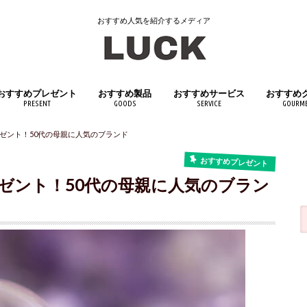
おすすめ人気を紹介するメディア
おすすめプレゼント
おすすめ製品
おすすめサービス
おすすめ
PRESENT
GOODS
SERVICE
GOURM
女性へおすすめプレゼント
男性へおすすめプレゼント
子供へおすすめプレゼント
日用品
インテリア
キッチン用品
医薬品・医薬部外品
スポーツ用品
アウトドアグッズ
文房具・筆記具
おもちゃ・ホビー
生活家電
ペット用品
飲料・ド
食品
ゼント！50代の母親に人気のブランド
おすすめプレゼント
ゼント！50代の母親に人気のブラン