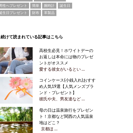
男性へプレゼント
簡単
腕時計
誕生日
誕生日プレゼント
財布
革製品
続けて読まれている記事はこちら
高校生必見！ホワイトデーの
お返しは本命には物のプレゼ
ントがオススメ
愛する彼女がいるとい …
コインケース(小銭入れ)おすす
め人気19選【人気メンズブラ
ンド・プレゼント】
彼氏や夫、男友達など …
母の日は温泉旅行をプレゼン
ト！京都など関西の人気温泉
地はどこ？
京都ほ …