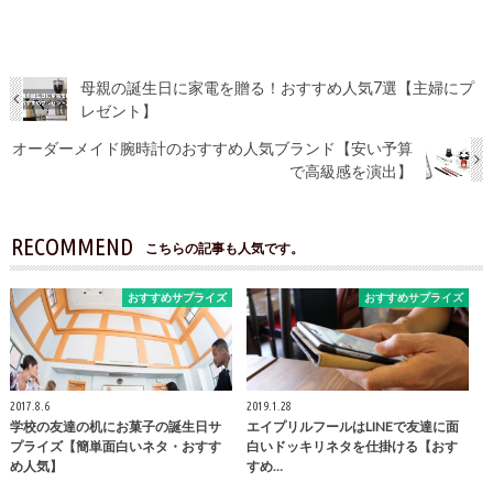
母親の誕生日に家電を贈る！おすすめ人気7選【主婦にプ
レゼント】
オーダーメイド腕時計のおすすめ人気ブランド【安い予算
で高級感を演出】
RECOMMEND
こちらの記事も人気です。
おすすめサプライズ
おすすめサプライズ
2017.8.6
2019.1.28
学校の友達の机にお菓子の誕生日サ
エイプリルフールはLINEで友達に面
プライズ【簡単面白いネタ・おすす
白いドッキリネタを仕掛ける【おす
め人気】
すめ…