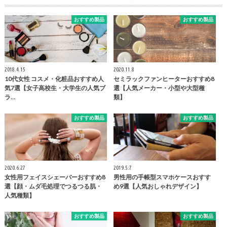
おすすめ製品
おすすめ製品
2018.4.15
2020.11.8
10代女性 コスメ・化粧品おすすめ人
セミラックファンヒーターおすすめ8
気7選【女子高校生・大学生の人気ブ
選【人気メーカー・小型や大型種
ラ…
類】
おすすめ製品
おすすめ製品
2020.6.27
2019.5.7
女性用フェイスシェーバーおすすめ8
男性用の手帳型スマホケースおすす
選【顔・ムダ毛処理でつるつる肌・
め9選【人気おしゃれデザイン】
人気種類】
おすすめ製品
おすすめ製品