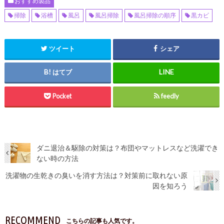
おすすめ製品
掃除
浴槽
風呂
風呂掃除
風呂掃除の順序
黒カビ
ツイート
シェア
はてブ
Pocket
feedly
ダニ退治＆駆除の対策は？布団やマットレスなど洗濯でき
ない時の方法
洗濯物の生乾きの臭いを消す方法は？対策前に取れない原
因を知ろう
RECOMMEND
こちらの記事も人気です。