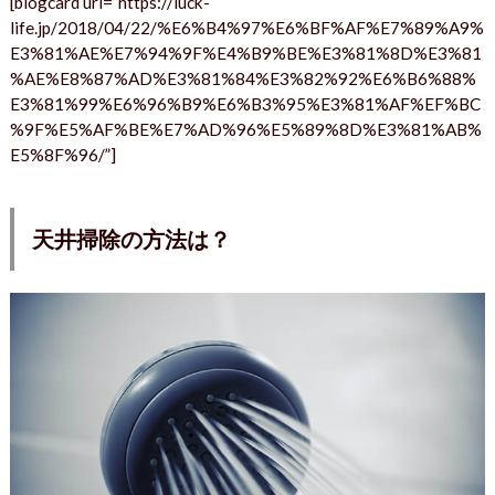
[blogcard url=”https://luck-
life.jp/2018/04/22/%E6%B4%97%E6%BF%AF%E7%89%A9%
E3%81%AE%E7%94%9F%E4%B9%BE%E3%81%8D%E3%81
%AE%E8%87%AD%E3%81%84%E3%82%92%E6%B6%88%
E3%81%99%E6%96%B9%E6%B3%95%E3%81%AF%EF%BC
%9F%E5%AF%BE%E7%AD%96%E5%89%8D%E3%81%AB%
E5%8F%96/”]
天井掃除の方法は？