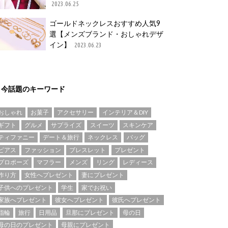
2023.06.25
ゴールドネックレスおすすめ人気9
選【メンズブランド・おしゃれデザ
イン】
2023.06.23
今話題のキーワード
おしゃれ
お菓子
アクセサリー
インテリア＆DIY
ギフト
グルメ
サプライズ
スイーツ
スキンケア
ティファニー
デート＆旅行
ネックレス
バッグ
ピアス
ファッション
ブレスレット
プレゼント
プロポーズ
マフラー
メンズ
リング
レディース
作り方
女性へプレゼント
妻にプレゼント
子供へのプレゼント
学生
家でお祝い
家族へプレゼント
彼女へプレゼント
彼氏へプレゼント
指輪
旅行
日用品
旦那にプレゼント
母の日
母の日のプレゼント
母親にプレゼント