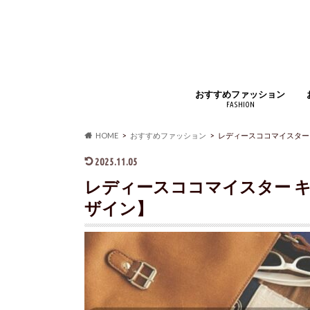
おすすめファッション
FASHION
ジュエリー・アクセサリー
財布・コインケース
バッグ・小物
時計・腕時計
インナー
アウター・コート
靴・スニーカー
マフラー・ストール
靴下・ソックス
ベルト
ルームウェア・パジャマ
アイウェア
シャツ・ジャケット
ズボン・スカート
手袋
香水
HOME
おすすめファッション
レディースココマイスター
2025.11.05
レディースココマイスター 
ザイン】