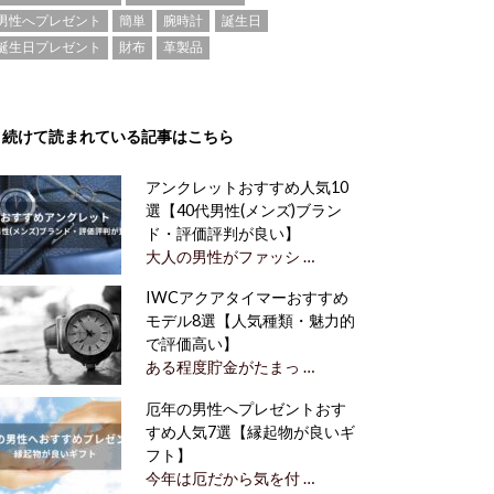
男性へプレゼント
簡単
腕時計
誕生日
誕生日プレゼント
財布
革製品
続けて読まれている記事はこちら
アンクレットおすすめ人気10
選【40代男性(メンズ)ブラン
ド・評価評判が良い】
大人の男性がファッシ …
IWCアクアタイマーおすすめ
モデル8選【人気種類・魅力的
で評価高い】
ある程度貯金がたまっ …
厄年の男性へプレゼントおす
すめ人気7選【縁起物が良いギ
フト】
今年は厄だから気を付 …