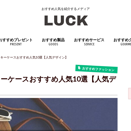
おすすめ人気を紹介するメディア
おすすめプレゼント
おすすめ製品
おすすめサービス
おすすめ
PRESENT
GOODS
SERVICE
GOURM
女性へおすすめプレゼント
男性へおすすめプレゼント
子供へおすすめプレゼント
日用品
インテリア
キッチン用品
医薬品・医薬部外品
スポーツ用品
アウトドアグッズ
文房具・筆記具
おもちゃ・ホビー
生活家電
ペット用品
飲料・ド
食品
 キーケースおすすめ人気10選【人気デザイン】
おすすめファッション
キーケースおすすめ人気10選【人気デ