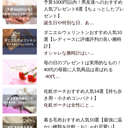
予算1000円以内！男友達へのおすすめ
人気プレゼント8選【ちょっとしたプレ
ゼント】
誕生日や特別な日、あ …
ダニエルウェリントンおすすめ人気10
選【レディースに評価評判の良い腕時
計】
オシャレな腕時計はい …
母の日のプレゼントは実用的なもの！
40代の母親に人気商品は喜ばれる
40代 …
化粧ポーチおすすめ人気14選【持ち歩
き用・小さめコンパクト】
化粧ポーチは女性にと …
着る毛布おすすめ人気10選【最強に温
かい種類を比較・おしゃれ可愛い】