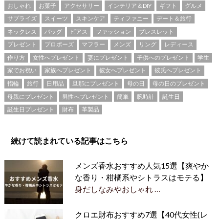
おしゃれ
お菓子
アクセサリー
インテリア＆DIY
ギフト
グルメ
サプライズ
スイーツ
スキンケア
ティファニー
デート＆旅行
ネックレス
バッグ
ピアス
ファッション
ブレスレット
プレゼント
プロポーズ
マフラー
メンズ
リング
レディース
作り方
女性へプレゼント
妻にプレゼント
子供へのプレゼント
学生
家でお祝い
家族へプレゼント
彼女へプレゼント
彼氏へプレゼント
指輪
旅行
日用品
旦那にプレゼント
母の日
母の日のプレゼント
母親にプレゼント
男性へプレゼント
簡単
腕時計
誕生日
誕生日プレゼント
財布
革製品
続けて読まれている記事はこちら
メンズ香水おすすめ人気15選【爽やか
な香り・柑橘系やシトラスはモテる】
身だしなみやおしゃれ …
クロエ財布おすすめ7選【40代女性(レ