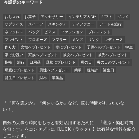
今話題のキーワード
おしゃれ
お菓子
アクセサリー
インテリア＆DIY
ギフト
グルメ
サプライズ
スイーツ
スキンケア
ティファニー
デート＆旅行
ネックレス
バッグ
ピアス
ファッション
ブレスレット
プレゼント
プロポーズ
マフラー
メンズ
リング
レディース
作り方
女性へプレゼント
妻にプレゼント
子供へのプレゼント
学生
家でお祝い
家族へプレゼント
彼女へプレゼント
彼氏へプレゼント
指輪
旅行
日用品
旦那にプレゼント
母の日
母の日のプレゼント
母親にプレゼント
男性へプレゼント
簡単
腕時計
誕生日
誕生日プレゼント
財布
革製品
「『何を選ぶか』『何をするか』など、悩む時間がもったいな
い！」
自分の大事な時間をもっと有効活用するために、『選ぶ・悩む時間
を無くす』をコンセプトに【LUCK（ラック）】は有益な情報を紹介
しています。