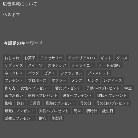
広告掲載について
ベスギフ
今話題のキーワード
おしゃれ
お菓子
アクセサリー
インテリア＆DIY
ギフト
グルメ
サプライズ
スイーツ
スキンケア
ティファニー
デート＆旅行
ネックレス
バッグ
ピアス
ファッション
ブレスレット
プレゼント
プロポーズ
マフラー
メンズ
リング
レディース
作り方
女性へプレゼント
妻にプレゼント
子供へのプレゼント
学生
家でお祝い
家族へプレゼント
彼女へプレゼント
彼氏へプレゼント
指輪
旅行
日用品
旦那にプレゼント
母の日
母の日のプレゼント
母親にプレゼント
男性へプレゼント
簡単
腕時計
誕生日
誕生日プレゼント
財布
革製品