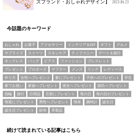
ズブランド・おしゃれデザイン】
2023.06.23
今話題のキーワード
おしゃれ
お菓子
アクセサリー
インテリア＆DIY
ギフト
グルメ
サプライズ
スイーツ
スキンケア
ティファニー
デート＆旅行
ネックレス
バッグ
ピアス
ファッション
ブレスレット
プレゼント
プロポーズ
マフラー
メンズ
リング
レディース
作り方
女性へプレゼント
妻にプレゼント
子供へのプレゼント
学生
家でお祝い
家族へプレゼント
彼女へプレゼント
彼氏へプレゼント
指輪
旅行
日用品
旦那にプレゼント
母の日
母の日のプレゼント
母親にプレゼント
男性へプレゼント
簡単
腕時計
誕生日
誕生日プレゼント
財布
革製品
続けて読まれている記事はこちら