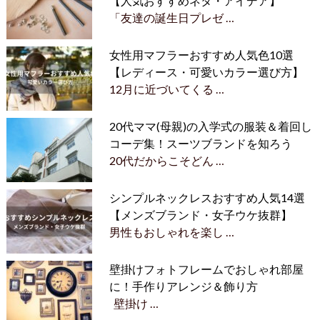
【人気おすすめネタ・アイデア】
「友達の誕生日プレゼ …
女性用マフラーおすすめ人気色10選
【レディース・可愛いカラー選び方】
12月に近づいてくる …
20代ママ(母親)の入学式の服装＆着回し
コーデ集！スーツブランドを知ろう
20代だからこそどん …
シンプルネックレスおすすめ人気14選
【メンズブランド・女子ウケ抜群】
男性もおしゃれを楽し …
壁掛けフォトフレームでおしゃれ部屋
に！手作りアレンジ＆飾り方
壁掛け …