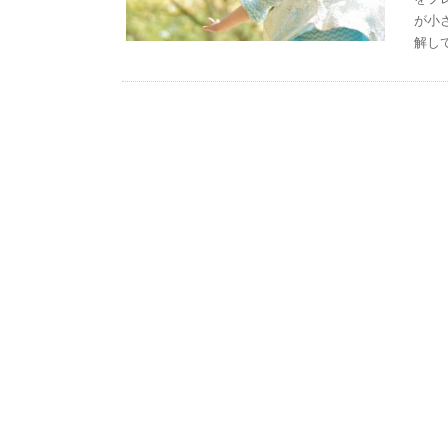
が小
解し