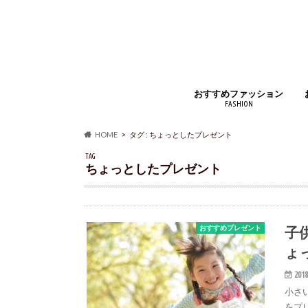
おすすめファッション
FASHION
ジュエリー・アクセサリー
財布・コインケース
バッグ・小物
時計・腕時計
インナー
アウター・コート
靴・スニーカー
マフラー・ストール
靴下・ソックス
ベルト
ルームウェア・パジャマ
アイウェア
シャツ・ジャケット
ズボン・スカート
手袋
香水
HOME
タグ : ちょっとしたプレゼント
TAG
ちょっとしたプレゼント
子
おすすめプレゼント
ょ
2018
小さ
をプ