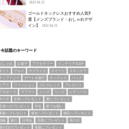
2023.06.25
ゴールドネックレスおすすめ人気9
選【メンズブランド・おしゃれデザ
イン】
2023.06.23
今話題のキーワード
おしゃれ
お菓子
アクセサリー
インテリア＆DIY
ギフト
グルメ
サプライズ
スイーツ
スキンケア
ティファニー
デート＆旅行
ネックレス
バッグ
ピアス
ファッション
ブレスレット
プレゼント
プロポーズ
マフラー
メンズ
リング
レディース
作り方
女性へプレゼント
妻にプレゼント
子供へのプレゼント
学生
家でお祝い
家族へプレゼント
彼女へプレゼント
彼氏へプレゼント
指輪
旅行
日用品
旦那にプレゼント
母の日
母の日のプレゼント
母親にプレゼント