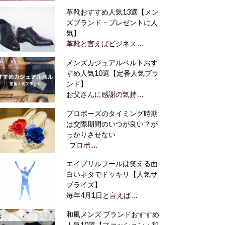
革靴おすすめ人気13選【メン
ズブランド・プレゼントに人
気】
革靴と言えばビジネス …
メンズカジュアルベルトおす
すめ人気10選【定番人気ブラ
ンド】
お父さんに感謝の気持 …
プロポーズのタイミング時期
は交際期間のいつが良い？が
っかりさせない
プロポ …
エイプリルフールは笑える面
白いネタでドッキリ【人気サ
プライズ】
毎年4月1日と言えば …
和風メンズ ブランドおすすめ
人気10選【ファッション・和