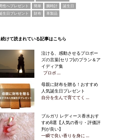
男性へプレゼント
簡単
腕時計
誕生日
誕生日プレゼント
財布
革製品
続けて読まれている記事はこちら
泣ける、感動させるプロポー
ズの言葉(セリフ)のプラン＆ア
イディア集
プロポ …
母親に財布を贈る！おすすめ
人気誕生日プレゼント
自分を生んで育ててく …
ブルガリ レディース香水おす
すめ8選【人気の香り・評価評
判が良い】
一瞬で良い香りを身に …