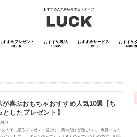
おすすめ人気を紹介するメディア
おすすめプレゼント
おすすめ製品
おすすめサービス
おすすめ
PRESENT
GOODS
SERVICE
GOURM
女性へおすすめプレゼント
男性へおすすめプレゼント
子供へおすすめプレゼント
日用品
インテリア
キッチン用品
医薬品・医薬部外品
スポーツ用品
アウトドアグッズ
文房具・筆記具
おもちゃ・ホビー
生活家電
ペット用品
飲料・ド
食品
供が喜ぶおもちゃおすすめ人気10選【ち
っとしたプレゼント】
.01.13
い女の子に贈るプレゼント選びは、簡単だけど難しい…。 今良いもの
レゼントしても、ずっと使ってもらえるものって少ないのです。相手