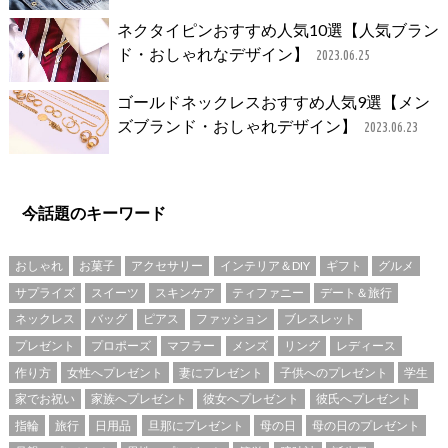
ネクタイピンおすすめ人気10選【人気ブラン
ド・おしゃれなデザイン】
2023.06.25
ゴールドネックレスおすすめ人気9選【メン
ズブランド・おしゃれデザイン】
2023.06.23
今話題のキーワード
おしゃれ
お菓子
アクセサリー
インテリア＆DIY
ギフト
グルメ
サプライズ
スイーツ
スキンケア
ティファニー
デート＆旅行
ネックレス
バッグ
ピアス
ファッション
ブレスレット
プレゼント
プロポーズ
マフラー
メンズ
リング
レディース
作り方
女性へプレゼント
妻にプレゼント
子供へのプレゼント
学生
家でお祝い
家族へプレゼント
彼女へプレゼント
彼氏へプレゼント
指輪
旅行
日用品
旦那にプレゼント
母の日
母の日のプレゼント