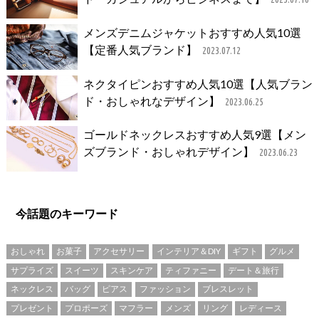
メンズデニムジャケットおすすめ人気10選
【定番人気ブランド】
2023.07.12
ネクタイピンおすすめ人気10選【人気ブラン
ド・おしゃれなデザイン】
2023.06.25
ゴールドネックレスおすすめ人気9選【メン
ズブランド・おしゃれデザイン】
2023.06.23
今話題のキーワード
おしゃれ
お菓子
アクセサリー
インテリア＆DIY
ギフト
グルメ
サプライズ
スイーツ
スキンケア
ティファニー
デート＆旅行
ネックレス
バッグ
ピアス
ファッション
ブレスレット
プレゼント
プロポーズ
マフラー
メンズ
リング
レディース