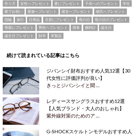
作り方
女性へプレゼント
妻にプレゼント
子供へのプレゼント
学生
家でお祝い
家族へプレゼント
彼女へプレゼント
彼氏へプレゼント
指輪
旅行
日用品
旦那にプレゼント
母の日
母の日のプレゼント
母親にプレゼント
男性へプレゼント
簡単
腕時計
誕生日
誕生日プレゼント
財布
革製品
続けて読まれている記事はこちら
ジバンシイ財布おすすめ人気12選【30
代女性に評価評判が良い】
きっとジバンシイと聞 …
レディースサングラスおすすめ12選
【人気ブランド・大人のおしゃれ】
紫外線対策のためのア …
G-SHOCKスケルトンモデルおすすめ人