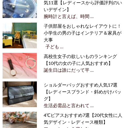
気11選【レディースから評価評判のい
いデザイン】
腕時計と言えば、時間 …
子供部屋をおしゃれなレイアウトに！
小学生の男の子はインテリア＆家具が
大事
子ども …
高校生女子の欲しいものランキング
【10代の女の子に人気おすすめ】
誕生日は誰にだって平 …
ショルダーバッグおすすめ人気17選
【レディースブランド・斜めがけバッ
グ】
生活必需品と言われて …
4℃ピアスおすすめ7選【20代女性に人
気デザイン・レディース種類】