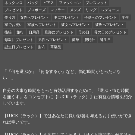
ネックレス
バッグ
ピアス
ファッション
ブレスレット
プレゼント
プロポーズ
マフラー
メンズ
リング
レディース
作り方
女性へプレゼント
妻にプレゼント
子供へのプレゼント
学生
家でお祝い
家族へプレゼント
彼女へプレゼント
彼氏へプレゼント
指輪
旅行
日用品
旦那にプレゼント
母の日
母の日のプレゼント
母親にプレゼント
男性へプレゼント
簡単
腕時計
誕生日
誕生日プレゼント
財布
革製品
「『何を選ぶか』『何をするか』など、悩む時間がもったいな
い！」
自分の大事な時間をもっと有効活用するために、『選ぶ・悩む時間
を無くす』をコンセプトに【LUCK（ラック）】は有益な情報を紹介
しています。
【LUCK（ラック）】ではあなたに良い影響を与えるお手伝いができ
れば幸いです。
【LUCK（ラック）】を応援してくれる人（サイト訪問者）が多けれ