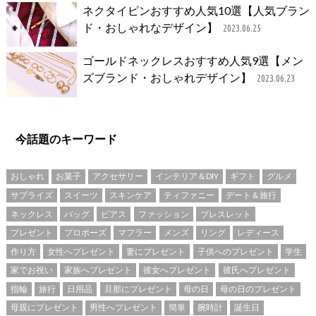
ネクタイピンおすすめ人気10選【人気ブラン
ド・おしゃれなデザイン】
2023.06.25
ゴールドネックレスおすすめ人気9選【メン
ズブランド・おしゃれデザイン】
2023.06.23
今話題のキーワード
おしゃれ
お菓子
アクセサリー
インテリア＆DIY
ギフト
グルメ
サプライズ
スイーツ
スキンケア
ティファニー
デート＆旅行
ネックレス
バッグ
ピアス
ファッション
ブレスレット
プレゼント
プロポーズ
マフラー
メンズ
リング
レディース
作り方
女性へプレゼント
妻にプレゼント
子供へのプレゼント
学生
家でお祝い
家族へプレゼント
彼女へプレゼント
彼氏へプレゼント
指輪
旅行
日用品
旦那にプレゼント
母の日
母の日のプレゼント
母親にプレゼント
男性へプレゼント
簡単
腕時計
誕生日