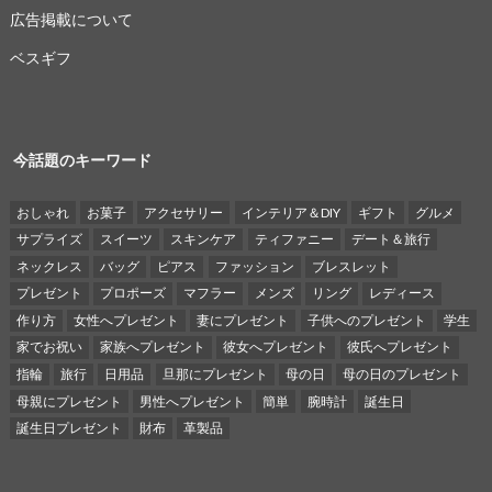
広告掲載について
ベスギフ
今話題のキーワード
おしゃれ
お菓子
アクセサリー
インテリア＆DIY
ギフト
グルメ
サプライズ
スイーツ
スキンケア
ティファニー
デート＆旅行
ネックレス
バッグ
ピアス
ファッション
ブレスレット
プレゼント
プロポーズ
マフラー
メンズ
リング
レディース
作り方
女性へプレゼント
妻にプレゼント
子供へのプレゼント
学生
家でお祝い
家族へプレゼント
彼女へプレゼント
彼氏へプレゼント
指輪
旅行
日用品
旦那にプレゼント
母の日
母の日のプレゼント
母親にプレゼント
男性へプレゼント
簡単
腕時計
誕生日
誕生日プレゼント
財布
革製品