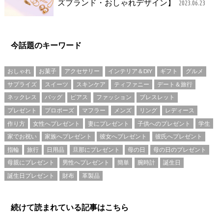
ズブランド・おしゃれデザイン】
2023.06.23
今話題のキーワード
おしゃれ
お菓子
アクセサリー
インテリア＆DIY
ギフト
グルメ
サプライズ
スイーツ
スキンケア
ティファニー
デート＆旅行
ネックレス
バッグ
ピアス
ファッション
ブレスレット
プレゼント
プロポーズ
マフラー
メンズ
リング
レディース
作り方
女性へプレゼント
妻にプレゼント
子供へのプレゼント
学生
家でお祝い
家族へプレゼント
彼女へプレゼント
彼氏へプレゼント
指輪
旅行
日用品
旦那にプレゼント
母の日
母の日のプレゼント
母親にプレゼント
男性へプレゼント
簡単
腕時計
誕生日
誕生日プレゼント
財布
革製品
続けて読まれている記事はこちら