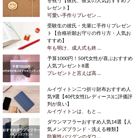
を祝う【彼氏、彼女の人気おすすめプ
レゼント】
可愛い手作りプレゼン …
受験生の彼氏・先輩に手作りプレゼン
ト【合格祈願お守りの作り方・人気お
すすめ】
年も明け、成人式も終 …
予算1000円！50代女性が喜ぶおすすめ
人気プレゼント8選
プレゼントと言えば高 …
ルイヴィトン二つ折り財布おすすめ人
気9選【40代女性(レディース)に評価評
判が良い】
ルイヴィトンは、もと …
ダウンマフラーおすすめ人気14選【人
気メンズブランド・洗える種類】
防寒性バツグンのダウ …