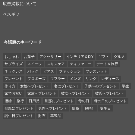
広告掲載について
ベスギフ
今話題のキーワード
おしゃれ
お菓子
アクセサリー
インテリア＆DIY
ギフト
グルメ
サプライズ
スイーツ
スキンケア
ティファニー
デート＆旅行
ネックレス
バッグ
ピアス
ファッション
ブレスレット
プレゼント
プロポーズ
マフラー
メンズ
リング
レディース
作り方
女性へプレゼント
妻にプレゼント
子供へのプレゼント
学生
家でお祝い
家族へプレゼント
彼女へプレゼント
彼氏へプレゼント
指輪
旅行
日用品
旦那にプレゼント
母の日
母の日のプレゼント
母親にプレゼント
男性へプレゼント
簡単
腕時計
誕生日
誕生日プレゼント
財布
革製品