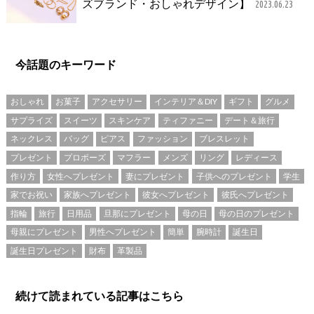
ズブランド・おしゃれデザイン】
2023.06.23
今話題のキーワード
おしゃれ
お菓子
アクセサリー
インテリア＆DIY
ギフト
グルメ
サプライズ
スイーツ
スキンケア
ティファニー
デート＆旅行
ネックレス
バッグ
ピアス
ファッション
ブレスレット
プレゼント
プロポーズ
マフラー
メンズ
リング
レディース
作り方
女性へプレゼント
妻にプレゼント
子供へのプレゼント
学生
家でお祝い
家族へプレゼント
彼女へプレゼント
彼氏へプレゼント
指輪
旅行
日用品
旦那にプレゼント
母の日
母の日のプレゼント
母親にプレゼント
男性へプレゼント
簡単
腕時計
誕生日
誕生日プレゼント
財布
革製品
続けて読まれている記事はこちら