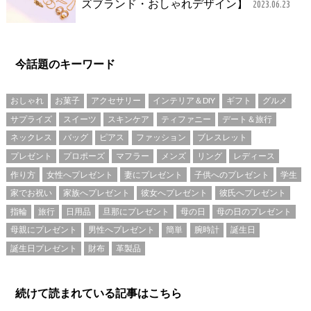
ズブランド・おしゃれデザイン】
2023.06.23
今話題のキーワード
おしゃれ
お菓子
アクセサリー
インテリア＆DIY
ギフト
グルメ
サプライズ
スイーツ
スキンケア
ティファニー
デート＆旅行
ネックレス
バッグ
ピアス
ファッション
ブレスレット
プレゼント
プロポーズ
マフラー
メンズ
リング
レディース
作り方
女性へプレゼント
妻にプレゼント
子供へのプレゼント
学生
家でお祝い
家族へプレゼント
彼女へプレゼント
彼氏へプレゼント
指輪
旅行
日用品
旦那にプレゼント
母の日
母の日のプレゼント
母親にプレゼント
男性へプレゼント
簡単
腕時計
誕生日
誕生日プレゼント
財布
革製品
続けて読まれている記事はこちら