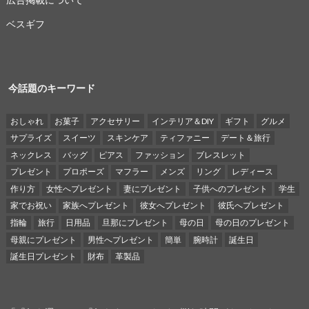
ベスギフ
今話題のキーワード
おしゃれ
お菓子
アクセサリー
インテリア＆DIY
ギフト
グルメ
サプライズ
スイーツ
スキンケア
ティファニー
デート＆旅行
ネックレス
バッグ
ピアス
ファッション
ブレスレット
プレゼント
プロポーズ
マフラー
メンズ
リング
レディース
作り方
女性へプレゼント
妻にプレゼント
子供へのプレゼント
学生
家でお祝い
家族へプレゼント
彼女へプレゼント
彼氏へプレゼント
指輪
旅行
日用品
旦那にプレゼント
母の日
母の日のプレゼント
母親にプレゼント
男性へプレゼント
簡単
腕時計
誕生日
誕生日プレゼント
財布
革製品