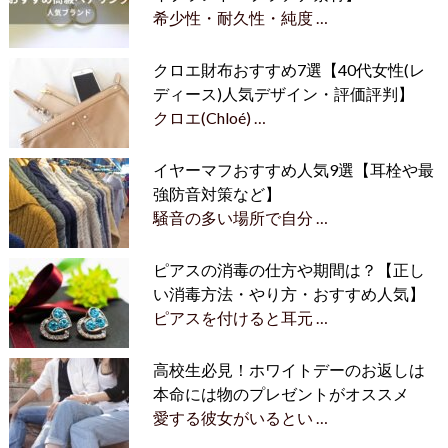
希少性・耐久性・純度 …
クロエ財布おすすめ7選【40代女性(レ
ディース)人気デザイン・評価評判】
クロエ(Chloé) …
イヤーマフおすすめ人気9選【耳栓や最
強防音対策など】
騒音の多い場所で自分 …
ピアスの消毒の仕方や期間は？【正し
い消毒方法・やり方・おすすめ人気】
ピアスを付けると耳元 …
高校生必見！ホワイトデーのお返しは
本命には物のプレゼントがオススメ
愛する彼女がいるとい …