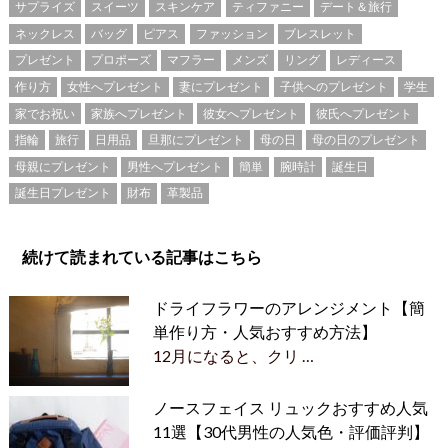
サプライズ
スイーツ
スキンケア
ティファニー
デート＆旅行
ネックレス
バッグ
ピアス
ファッション
ブレスレット
プレゼント
プロポーズ
マフラー
メンズ
リング
レディース
作り方
女性へプレゼント
妻にプレゼント
子供へのプレゼント
学生
家でお祝い
家族へプレゼント
彼女へプレゼント
彼氏へプレゼント
指輪
旅行
日用品
旦那にプレゼント
母の日
母の日のプレゼント
母親にプレゼント
男性へプレゼント
簡単
腕時計
誕生日
誕生日プレゼント
財布
革製品
続けて読まれている記事はこちら
ドライフラワーのアレンジメント【簡
単作り方・人気おすすめ方法】
12月になると、クリ …
ノースフェイス リュックおすすめ人気
11選【30代男性の人気色・評価評判】