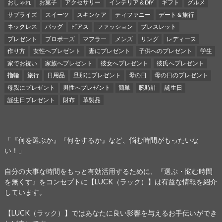
おしゃれ
お菓子
アクセサリー
インテリア＆DIY
ギフト
グルメ
サプライズ
スイーツ
スキンケア
ティファニー
デート＆旅行
ネックレス
バッグ
ピアス
ファッション
ブレスレット
プレゼント
プロポーズ
マフラー
メンズ
リング
レディース
作り方
女性へプレゼント
妻にプレゼント
子供へのプレゼント
学生
家でお祝い
家族へプレゼント
彼女へプレゼント
彼氏へプレゼント
指輪
旅行
日用品
旦那にプレゼント
母の日
母の日のプレゼント
母親にプレゼント
男性へプレゼント
簡単
腕時計
誕生日
誕生日プレゼント
財布
革製品
「『何を選ぶか』『何をするか』など、悩む時間がもったいな
い！」
自分の大事な時間をもっと有効活用するために、『選ぶ・悩む時間
を無くす』をコンセプトに【LUCK（ラック）】は有益な情報を紹介
しています。
【LUCK（ラック）】ではあなたに良い影響を与えるお手伝いができ