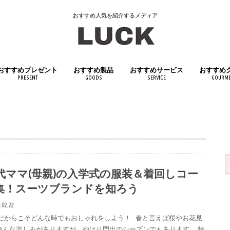
おすすめ人気を紹介するメディア
おすすめプレゼント
おすすめ製品
おすすめサービス
おすすめ
PRESENT
GOODS
SERVICE
GOURM
女性へおすすめプレゼント
男性へおすすめプレゼント
子供へおすすめプレゼント
日用品
インテリア
キッチン用品
医薬品・医薬部外品
スポーツ用品
アウトドアグッズ
文房具・筆記具
おもちゃ・ホビー
生活家電
ペット用品
飲料・ド
食品
0代ママ(母親)の入学式の服装＆着回しコー
集！スーツブランドを知ろう
.02.22
代だからこそどんな時でもおしゃれをしよう！ 春と言えば桜やお花見
色んな楽しみがありますが、やはり門出のシーズンでもあります。 特