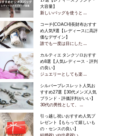
大容量】
新しいバッグを使うと …
コーチ(COACH)長財布おすす
め人気9選【レディースに高評
価なデザイン】
誰でも一度は目にした …
カルティエ タンクソロおすす
め8選【人気レディース・評判
の良い】
ジュエリーとしても楽 …
シルバーブレスレット人気お
すすめ27選【30代メンズ人気
ブランド・評価評判がいい】
30代の男性として、 …
引っ越し祝いおすすめ人気プ
レゼント【もらって嬉しいも
の・センスの良い】
結婚祝いや出産祝い、 …