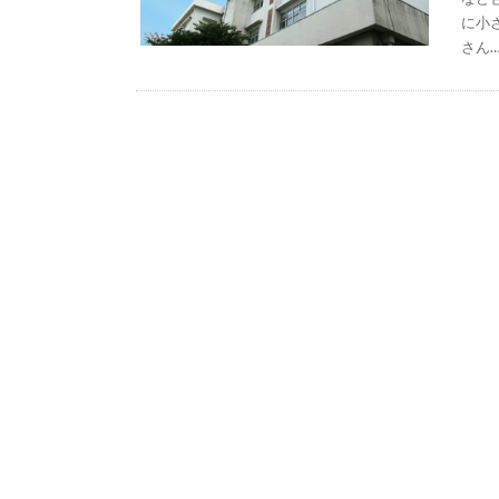
に小
さん