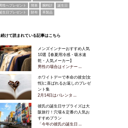
男性へプレゼント
簡単
腕時計
誕生日
誕生日プレゼント
財布
革製品
続けて読まれている記事はこちら
メンズインナーおすすめ人気
10選【春夏用冷感・吸水速
乾・人気メーカー】
男性の場合はインナー …
ホワイトデーで本命の彼女(女
性)に喜ばれるお返しのプレゼ
ント集
2月14日はバレンタ …
彼氏の誕生日サプライズは大
阪旅行！穴場＆定番の人気お
すすめプラン
「今年の彼氏の誕生日 …