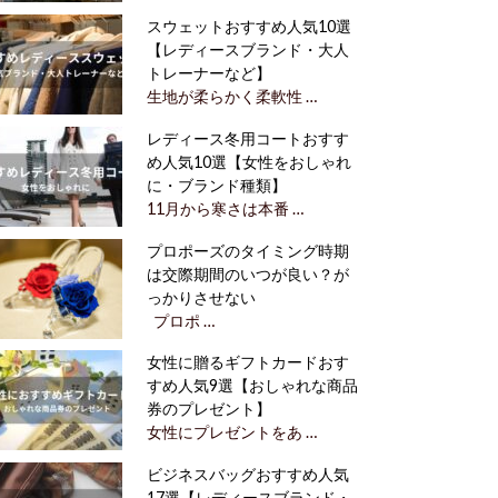
スウェットおすすめ人気10選
【レディースブランド・大人
トレーナーなど】
生地が柔らかく柔軟性 …
レディース冬用コートおすす
め人気10選【女性をおしゃれ
に・ブランド種類】
11月から寒さは本番 …
プロポーズのタイミング時期
は交際期間のいつが良い？が
っかりさせない
プロポ …
女性に贈るギフトカードおす
すめ人気9選【おしゃれな商品
券のプレゼント】
女性にプレゼントをあ …
ビジネスバッグおすすめ人気
17選【レディースブランド・