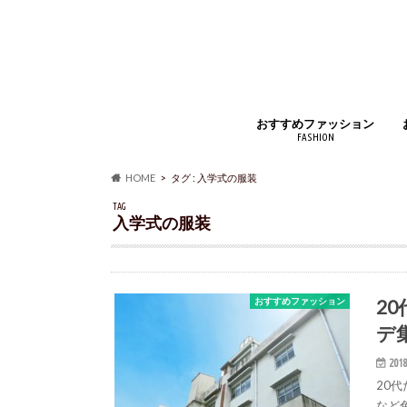
おすすめファッション
FASHION
ジュエリー・アクセサリー
財布・コインケース
バッグ・小物
時計・腕時計
インナー
アウター・コート
靴・スニーカー
マフラー・ストール
靴下・ソックス
ベルト
ルームウェア・パジャマ
アイウェア
シャツ・ジャケット
ズボン・スカート
手袋
香水
HOME
タグ : 入学式の服装
TAG
入学式の服装
2
おすすめファッション
デ
2018
20
など