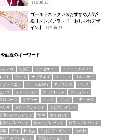
2023.06.25
ゴールドネックレスおすすめ人気9
選【メンズブランド・おしゃれデザ
イン】
2023.06.23
今話題のキーワード
おしゃれ
お菓子
アクセサリー
インテリア＆DIY
ギフト
グルメ
サプライズ
スイーツ
スキンケア
ティファニー
デート＆旅行
ネックレス
バッグ
ピアス
ファッション
ブレスレット
プレゼント
プロポーズ
マフラー
メンズ
リング
レディース
作り方
女性へプレゼント
妻にプレゼント
子供へのプレゼント
学生
家でお祝い
家族へプレゼント
彼女へプレゼント
彼氏へプレゼント
指輪
旅行
日用品
旦那にプレゼント
母の日
母の日のプレゼント
母親にプレゼント