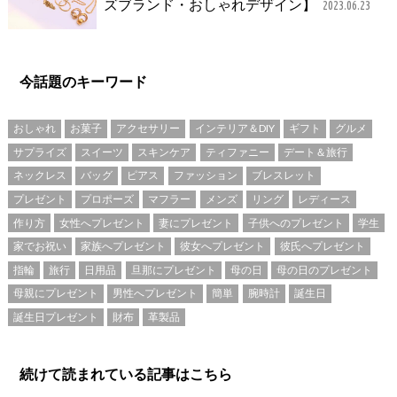
ズブランド・おしゃれデザイン】
2023.06.23
今話題のキーワード
おしゃれ
お菓子
アクセサリー
インテリア＆DIY
ギフト
グルメ
サプライズ
スイーツ
スキンケア
ティファニー
デート＆旅行
ネックレス
バッグ
ピアス
ファッション
ブレスレット
プレゼント
プロポーズ
マフラー
メンズ
リング
レディース
作り方
女性へプレゼント
妻にプレゼント
子供へのプレゼント
学生
家でお祝い
家族へプレゼント
彼女へプレゼント
彼氏へプレゼント
指輪
旅行
日用品
旦那にプレゼント
母の日
母の日のプレゼント
母親にプレゼント
男性へプレゼント
簡単
腕時計
誕生日
誕生日プレゼント
財布
革製品
続けて読まれている記事はこちら