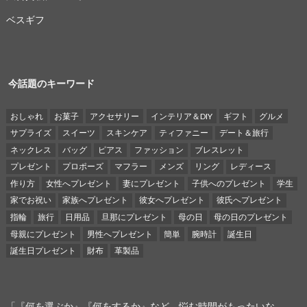
ベスギフ
今話題のキーワード
おしゃれ
お菓子
アクセサリー
インテリア＆DIY
ギフト
グルメ
サプライズ
スイーツ
スキンケア
ティファニー
デート＆旅行
ネックレス
バッグ
ピアス
ファッション
ブレスレット
プレゼント
プロポーズ
マフラー
メンズ
リング
レディース
作り方
女性へプレゼント
妻にプレゼント
子供へのプレゼント
学生
家でお祝い
家族へプレゼント
彼女へプレゼント
彼氏へプレゼント
指輪
旅行
日用品
旦那にプレゼント
母の日
母の日のプレゼント
母親にプレゼント
男性へプレゼント
簡単
腕時計
誕生日
誕生日プレゼント
財布
革製品
「『何を選ぶか』『何をするか』など、悩む時間がもったいな