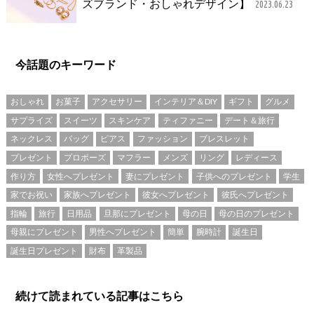
ズブランド・おしゃれデザイン】
2023.06.23
今話題のキーワード
おしゃれ
お菓子
アクセサリー
インテリア＆DIY
ギフト
グルメ
サプライズ
スイーツ
スキンケア
ティファニー
デート＆旅行
ネックレス
バッグ
ピアス
ファッション
ブレスレット
プレゼント
プロポーズ
マフラー
メンズ
リング
レディース
作り方
女性へプレゼント
妻にプレゼント
子供へのプレゼント
学生
家でお祝い
家族へプレゼント
彼女へプレゼント
彼氏へプレゼント
指輪
旅行
日用品
旦那にプレゼント
母の日
母の日のプレゼント
母親にプレゼント
男性へプレゼント
簡単
腕時計
誕生日
誕生日プレゼント
財布
革製品
続けて読まれている記事はこちら