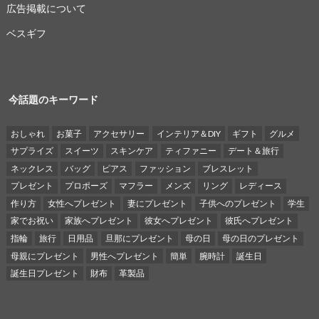
広告掲載について
ベスギフ
今話題のキーワード
おしゃれ
お菓子
アクセサリー
インテリア＆DIY
ギフト
グルメ
サプライズ
スイーツ
スキンケア
ティファニー
デート＆旅行
ネックレス
バッグ
ピアス
ファッション
ブレスレット
プレゼント
プロポーズ
マフラー
メンズ
リング
レディース
作り方
女性へプレゼント
妻にプレゼント
子供へのプレゼント
学生
家でお祝い
家族へプレゼント
彼女へプレゼント
彼氏へプレゼント
指輪
旅行
日用品
旦那にプレゼント
母の日
母の日のプレゼント
母親にプレゼント
男性へプレゼント
簡単
腕時計
誕生日
誕生日プレゼント
財布
革製品