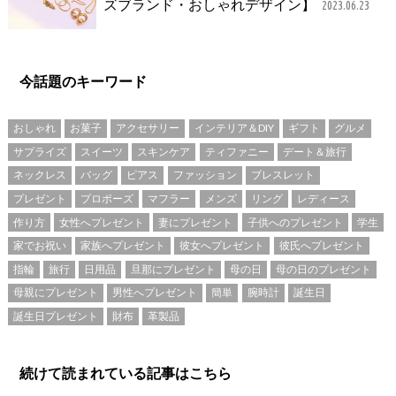
ズブランド・おしゃれデザイン】
2023.06.23
今話題のキーワード
おしゃれ
お菓子
アクセサリー
インテリア＆DIY
ギフト
グルメ
サプライズ
スイーツ
スキンケア
ティファニー
デート＆旅行
ネックレス
バッグ
ピアス
ファッション
ブレスレット
プレゼント
プロポーズ
マフラー
メンズ
リング
レディース
作り方
女性へプレゼント
妻にプレゼント
子供へのプレゼント
学生
家でお祝い
家族へプレゼント
彼女へプレゼント
彼氏へプレゼント
指輪
旅行
日用品
旦那にプレゼント
母の日
母の日のプレゼント
母親にプレゼント
男性へプレゼント
簡単
腕時計
誕生日
誕生日プレゼント
財布
革製品
続けて読まれている記事はこちら