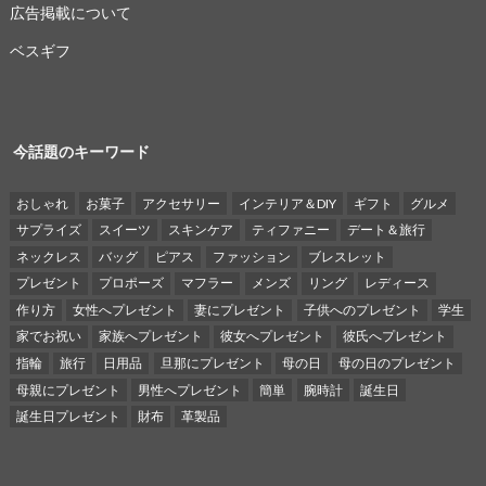
広告掲載について
ベスギフ
今話題のキーワード
おしゃれ
お菓子
アクセサリー
インテリア＆DIY
ギフト
グルメ
サプライズ
スイーツ
スキンケア
ティファニー
デート＆旅行
ネックレス
バッグ
ピアス
ファッション
ブレスレット
プレゼント
プロポーズ
マフラー
メンズ
リング
レディース
作り方
女性へプレゼント
妻にプレゼント
子供へのプレゼント
学生
家でお祝い
家族へプレゼント
彼女へプレゼント
彼氏へプレゼント
指輪
旅行
日用品
旦那にプレゼント
母の日
母の日のプレゼント
母親にプレゼント
男性へプレゼント
簡単
腕時計
誕生日
誕生日プレゼント
財布
革製品