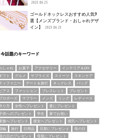
2023.06.25
ゴールドネックレスおすすめ人気9
選【メンズブランド・おしゃれデザ
イン】
2023.06.23
今話題のキーワード
おしゃれ
お菓子
アクセサリー
インテリア＆DIY
ギフト
グルメ
サプライズ
スイーツ
スキンケア
ティファニー
デート＆旅行
ネックレス
バッグ
ピアス
ファッション
ブレスレット
プレゼント
プロポーズ
マフラー
メンズ
リング
レディース
作り方
女性へプレゼント
妻にプレゼント
子供へのプレゼント
学生
家でお祝い
家族へプレゼント
彼女へプレゼント
彼氏へプレゼント
指輪
旅行
日用品
旦那にプレゼント
母の日
母の日のプレゼント
母親にプレゼント