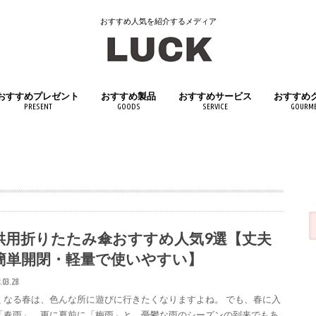
おすすめ人気を紹介するメディア
おすすめプレゼント
おすすめ製品
おすすめサービス
おすすめ
PRESENT
GOODS
SERVICE
GOURM
女性へおすすめプレゼント
男性へおすすめプレゼント
子供へおすすめプレゼント
日用品
インテリア
キッチン用品
医薬品・医薬部外品
スポーツ用品
アウトドアグッズ
文房具・筆記具
おもちゃ・ホビー
生活家電
ペット用品
飲料・ド
食品
供用折りたたみ傘おすすめ人気9選【丈夫
簡単開閉・軽量で使いやすい】
.03.28
くなる春は、色んな所に遊びに行きたくなりますよね。 でも、春に入
「春雨」、更に夏前に「梅雨」と、憂鬱な雨のシーズンの到来でもあ