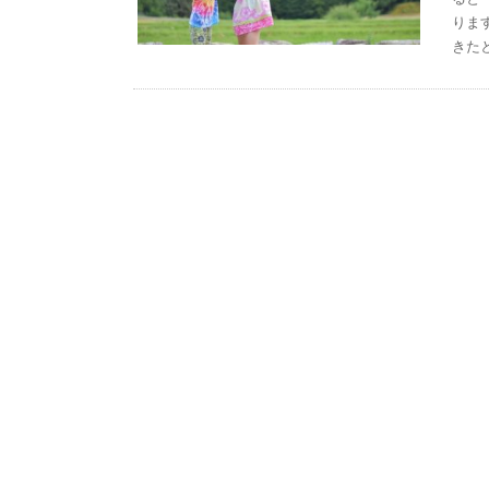
りま
きた