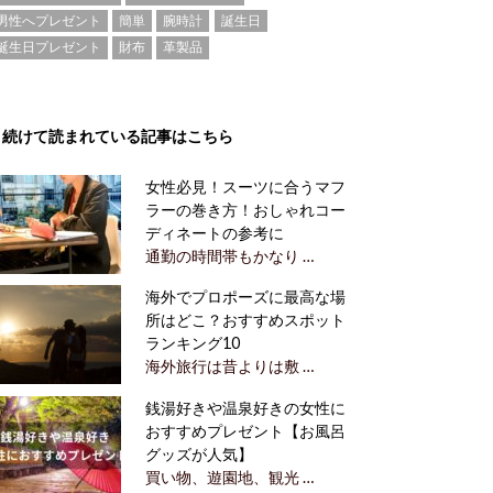
男性へプレゼント
簡単
腕時計
誕生日
誕生日プレゼント
財布
革製品
続けて読まれている記事はこちら
女性必見！スーツに合うマフ
ラーの巻き方！おしゃれコー
ディネートの参考に
通勤の時間帯もかなり …
海外でプロポーズに最高な場
所はどこ？おすすめスポット
ランキング10
海外旅行は昔よりは敷 …
銭湯好きや温泉好きの女性に
おすすめプレゼント【お風呂
グッズが人気】
買い物、遊園地、観光 …