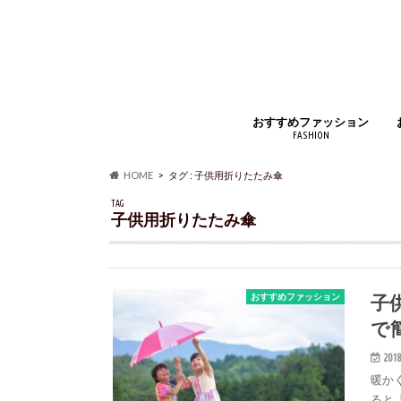
おすすめファッション
FASHION
ジュエリー・アクセサリー
財布・コインケース
バッグ・小物
時計・腕時計
インナー
アウター・コート
靴・スニーカー
マフラー・ストール
靴下・ソックス
ベルト
ルームウェア・パジャマ
アイウェア
シャツ・ジャケット
ズボン・スカート
手袋
香水
HOME
タグ : 子供用折りたたみ傘
TAG
子供用折りたたみ傘
子
おすすめファッション
で
2018
暖か
ると