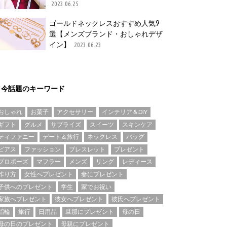
2023.06.25
ゴールドネックレスおすすめ人気9
選【メンズブランド・おしゃれデザ
イン】
2023.06.23
今話題のキーワード
おしゃれ
お菓子
アクセサリー
インテリア＆DIY
ギフト
グルメ
サプライズ
スイーツ
スキンケア
ティファニー
デート＆旅行
ネックレス
バッグ
ピアス
ファッション
ブレスレット
プレゼント
プロポーズ
マフラー
メンズ
リング
レディース
作り方
女性へプレゼント
妻にプレゼント
子供へのプレゼント
学生
家でお祝い
家族へプレゼント
彼女へプレゼント
彼氏へプレゼント
指輪
旅行
日用品
旦那にプレゼント
母の日
母の日のプレゼント
母親にプレゼント