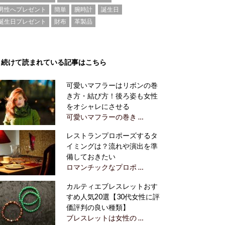
男性へプレゼント
簡単
腕時計
誕生日
誕生日プレゼント
財布
革製品
続けて読まれている記事はこちら
可愛いマフラーはリボンの巻
き方・結び方！後ろ姿も女性
をオシャレにさせる
可愛いマフラーの巻き …
レストランプロポーズするタ
イミングは？流れや演出を準
備しておきたい
ロマンチックなプロポ …
カルティエブレスレットおす
すめ人気20選【30代女性に評
価評判の良い種類】
ブレスレットは女性の …