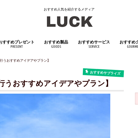
おすすめ人気を紹介するメディア
おすすめプレゼント
おすすめ製品
おすすめサービス
おすすめ
PRESENT
GOODS
SERVICE
GOURM
女性へおすすめプレゼント
男性へおすすめプレゼント
子供へおすすめプレゼント
日用品
インテリア
キッチン用品
医薬品・医薬部外品
スポーツ用品
アウトドアグッズ
文房具・筆記具
おもちゃ・ホビー
生活家電
ペット用品
飲料・ド
食品
行うおすすめアイデアやプラン】
おすすめサプライズ
行うおすすめアイデアやプラン】