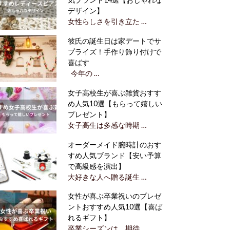
デザイン】
女性らしさを引き立た …
彼氏の誕生日は家デートでサ
プライズ！手作り飾り付けで
喜ばす
今年の …
女子高校生が喜ぶ雑貨おすす
め人気10選【もらって嬉しい
プレゼント】
女子高生は多感な時期 …
オーダーメイド腕時計のおす
すめ人気ブランド【安い予算
で高級感を演出】
大好きな人へ贈る誕生 …
女性が喜ぶ卒業祝いのプレゼ
ントおすすめ人気10選【喜ば
れるギフト】
卒業シーズンは、期待 …