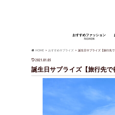
おすすめファッション
FASHION
ジュエリー・アクセサリー
財布・コインケース
バッグ・小物
時計・腕時計
インナー
アウター・コート
靴・スニーカー
マフラー・ストール
靴下・ソックス
ベルト
ルームウェア・パジャマ
アイウェア
シャツ・ジャケット
ズボン・スカート
手袋
香水
HOME
おすすめサプライズ
誕生日サプライズ【旅行先で
2021.01.05
誕生日サプライズ【旅行先で