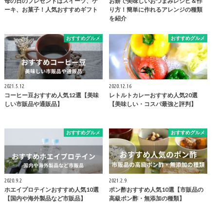
母の日のプレゼントはスイーツ、ケ
お餅で美味しいおつまみレシピ＆作
ーキ、お菓子！人気おすすめギフト
り方！簡単に作れるアレンジの種類
を紹介
おすすめグルメ
おすすめグルメ
2021.5.12
2020.12.16
コーヒー豆おすすめ人気12選【美味
レトルトカレーおすすめ人気20選
しい市販品や通販品】
【美味しい・コスパ最強と評判】
おすすめグルメ
おすすめグルメ
2020.9.2
2021.2.9
ホエイプロテインおすすめ人気10選
ポン酢おすすめ人気10選【市販品の
【国内や海外製品など市販品】
高級ポン酢・無添加の種類】