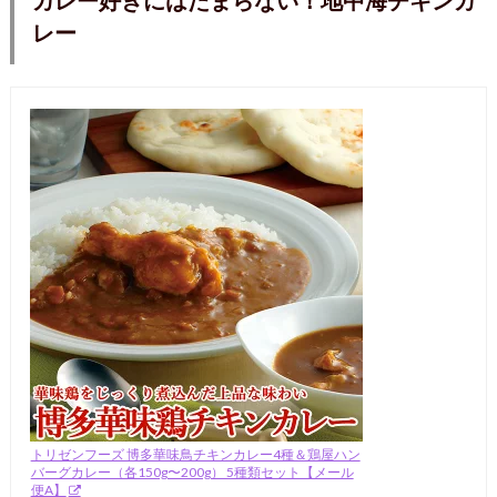
カレー好きにはたまらない！地中海チキンカ
レー
トリゼンフーズ 博多華味鳥チキンカレー4種＆鶏屋ハン
バーグカレー（各150g〜200g） 5種類セット【メール
便A】