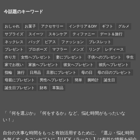
今話題のキーワード
おしゃれ
お菓子
アクセサリー
インテリア＆DIY
ギフト
グルメ
サプライズ
スイーツ
スキンケア
ティファニー
デート＆旅行
ネックレス
バッグ
ピアス
ファッション
ブレスレット
プレゼント
プロポーズ
マフラー
メンズ
リング
レディース
作り方
女性へプレゼント
妻にプレゼント
子供へのプレゼント
学生
家でお祝い
家族へプレゼント
彼女へプレゼント
彼氏へプレゼント
指輪
旅行
日用品
旦那にプレゼント
母の日
母の日のプレゼント
母親にプレゼント
男性へプレゼント
簡単
腕時計
誕生日
誕生日プレゼント
財布
革製品
「『何を選ぶか』『何をするか』など、悩む時間がもったいな
い！」
自分の大事な時間をもっと有効活用するために、『選ぶ・悩む時間
を無くす』をコンセプトに【LUCK（ラック）】は有益な情報を紹介