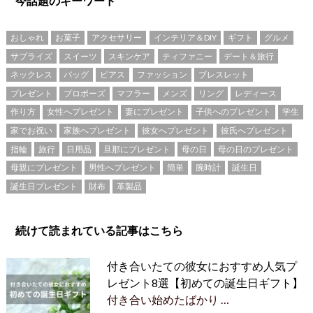
今話題のキーワード
おしゃれ
お菓子
アクセサリー
インテリア＆DIY
ギフト
グルメ
サプライズ
スイーツ
スキンケア
ティファニー
デート＆旅行
ネックレス
バッグ
ピアス
ファッション
ブレスレット
プレゼント
プロポーズ
マフラー
メンズ
リング
レディース
作り方
女性へプレゼント
妻にプレゼント
子供へのプレゼント
学生
家でお祝い
家族へプレゼント
彼女へプレゼント
彼氏へプレゼント
指輪
旅行
日用品
旦那にプレゼント
母の日
母の日のプレゼント
母親にプレゼント
男性へプレゼント
簡単
腕時計
誕生日
誕生日プレゼント
財布
革製品
続けて読まれている記事はこちら
付き合いたての彼女におすすめ人気プ
レゼント8選【初めての誕生日ギフト】
付き合い始めたばかり …