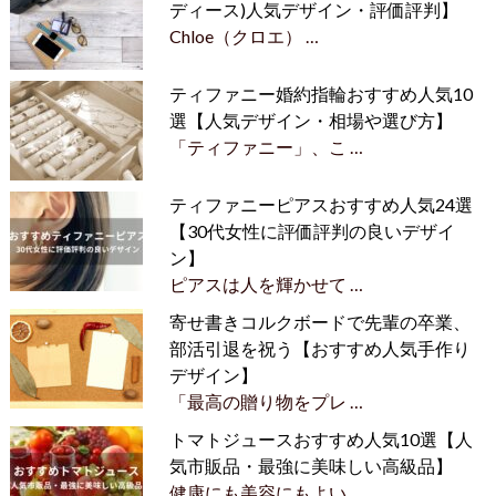
ディース)人気デザイン・評価評判】
Chloe（クロエ） …
ティファニー婚約指輪おすすめ人気10
選【人気デザイン・相場や選び方】
「ティファニー」、こ …
ティファニーピアスおすすめ人気24選
【30代女性に評価評判の良いデザイ
ン】
ピアスは人を輝かせて …
寄せ書きコルクボードで先輩の卒業、
部活引退を祝う【おすすめ人気手作り
デザイン】
「最高の贈り物をプレ …
トマトジュースおすすめ人気10選【人
気市販品・最強に美味しい高級品】
健康にも美容にもよい …