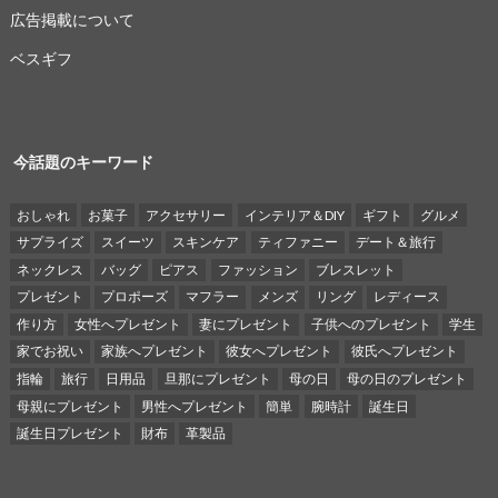
広告掲載について
ベスギフ
今話題のキーワード
おしゃれ
お菓子
アクセサリー
インテリア＆DIY
ギフト
グルメ
サプライズ
スイーツ
スキンケア
ティファニー
デート＆旅行
ネックレス
バッグ
ピアス
ファッション
ブレスレット
プレゼント
プロポーズ
マフラー
メンズ
リング
レディース
作り方
女性へプレゼント
妻にプレゼント
子供へのプレゼント
学生
家でお祝い
家族へプレゼント
彼女へプレゼント
彼氏へプレゼント
指輪
旅行
日用品
旦那にプレゼント
母の日
母の日のプレゼント
母親にプレゼント
男性へプレゼント
簡単
腕時計
誕生日
誕生日プレゼント
財布
革製品