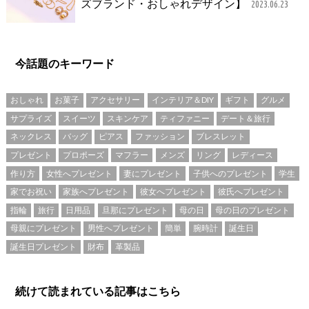
ズブランド・おしゃれデザイン】
2023.06.23
今話題のキーワード
おしゃれ
お菓子
アクセサリー
インテリア＆DIY
ギフト
グルメ
サプライズ
スイーツ
スキンケア
ティファニー
デート＆旅行
ネックレス
バッグ
ピアス
ファッション
ブレスレット
プレゼント
プロポーズ
マフラー
メンズ
リング
レディース
作り方
女性へプレゼント
妻にプレゼント
子供へのプレゼント
学生
家でお祝い
家族へプレゼント
彼女へプレゼント
彼氏へプレゼント
指輪
旅行
日用品
旦那にプレゼント
母の日
母の日のプレゼント
母親にプレゼント
男性へプレゼント
簡単
腕時計
誕生日
誕生日プレゼント
財布
革製品
続けて読まれている記事はこちら