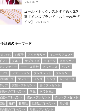
2023.06.25
ゴールドネックレスおすすめ人気9
選【メンズブランド・おしゃれデザ
イン】
2023.06.23
今話題のキーワード
おしゃれ
お菓子
アクセサリー
インテリア＆DIY
ギフト
グルメ
サプライズ
スイーツ
スキンケア
ティファニー
デート＆旅行
ネックレス
バッグ
ピアス
ファッション
ブレスレット
プレゼント
プロポーズ
マフラー
メンズ
リング
レディース
作り方
女性へプレゼント
妻にプレゼント
子供へのプレゼント
学生
家でお祝い
家族へプレゼント
彼女へプレゼント
彼氏へプレゼント
指輪
旅行
日用品
旦那にプレゼント
母の日
母の日のプレゼント
母親にプレゼント