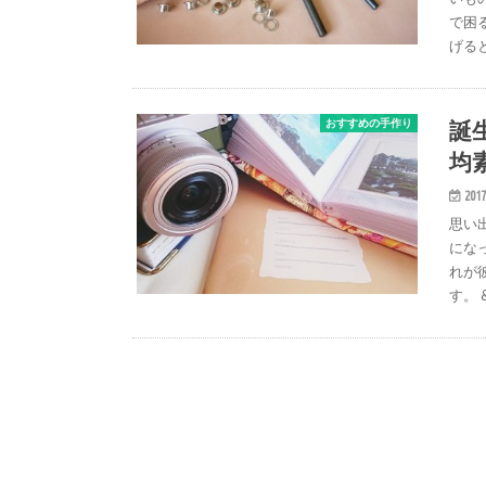
で困
げる
誕
おすすめの手作り
均
2017
思い
にな
れが
す。 