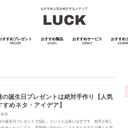
おすすめ人気を紹介するメディア
おすすめプレゼント
おすすめ製品
おすすめサービス
おすすめ
PRESENT
GOODS
SERVICE
GOURM
女性へおすすめプレゼント
男性へおすすめプレゼント
子供へおすすめプレゼント
日用品
インテリア
キッチン用品
医薬品・医薬部外品
スポーツ用品
アウトドアグッズ
文房具・筆記具
おもちゃ・ホビー
生活家電
ペット用品
飲料・ド
食品
達の誕生日プレゼントは絶対手作り【人気
すすめネタ・アイデア】
.06.25
達の誕生日プレゼントで悩む」という人は多いはずです。相手が欲し
のがあったとしても、予算的に合わないこともありますので色んな面