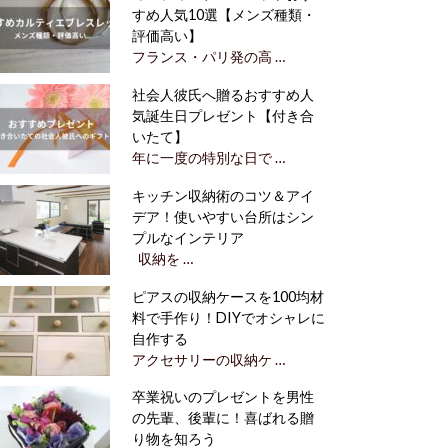
すめ人気10選【メンズ種類・
評価高い】
フランス・パリ発の高 …
社会人彼氏へ贈るおすすめ人
気誕生日プレゼント【付き合
いたて】
年に一度の特別な日で …
キッチン収納術のコツ＆アイ
デア！使いやすい台所はシン
プルなインテリア
収納を …
ピアスの収納ケースを100均材
料で手作り！DIYでオシャレに
自作する
アクセサリーの収納ケ …
卒業祝いのプレゼントを男性
の先輩、後輩に！喜ばれる贈
り物を知ろう