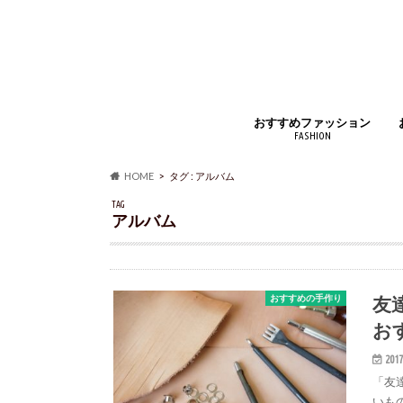
おすすめファッション
FASHION
ジュエリー・アクセサリー
財布・コインケース
バッグ・小物
時計・腕時計
インナー
アウター・コート
靴・スニーカー
マフラー・ストール
靴下・ソックス
ベルト
ルームウェア・パジャマ
アイウェア
シャツ・ジャケット
ズボン・スカート
手袋
香水
HOME
タグ : アルバム
TAG
アルバム
友
おすすめの手作り
お
2017
「友
いも