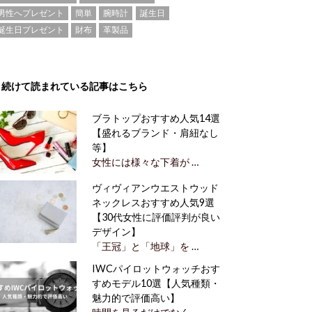
男性へプレゼント
簡単
腕時計
誕生日
誕生日プレゼント
財布
革製品
続けて読まれている記事はこちら
ブラトップおすすめ人気14選
【盛れるブランド・肩紐なし
等】
女性には様々な下着が …
ヴィヴィアンウエストウッド
ネックレスおすすめ人気9選
【30代女性に評価評判が良い
デザイン】
「王冠」と「地球」を …
IWCパイロットウォッチおす
すめモデル10選【人気種類・
魅力的で評価高い】