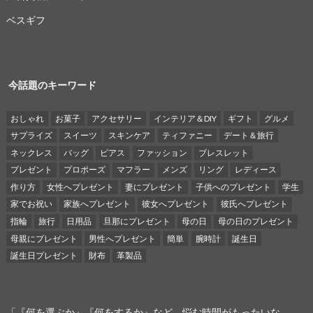
ベスギフ
今話題のキーワード
おしゃれ
お菓子
アクセサリー
インテリア＆DIY
ギフト
グルメ
サプライズ
スイーツ
スキンケア
ティファニー
デート＆旅行
ネックレス
バッグ
ピアス
ファッション
ブレスレット
プレゼント
プロポーズ
マフラー
メンズ
リング
レディース
作り方
女性へプレゼント
妻にプレゼント
子供へのプレゼント
学生
家でお祝い
家族へプレゼント
彼女へプレゼント
彼氏へプレゼント
指輪
旅行
日用品
旦那にプレゼント
母の日
母の日のプレゼント
母親にプレゼント
男性へプレゼント
簡単
腕時計
誕生日
誕生日プレゼント
財布
革製品
「『何を選ぶか』『何をするか』など、悩む時間がもったいな