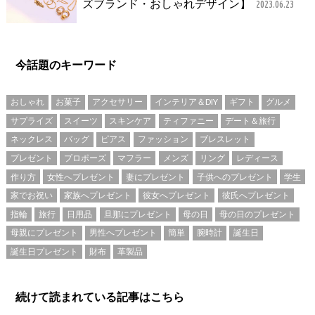
ズブランド・おしゃれデザイン】
2023.06.23
今話題のキーワード
おしゃれ
お菓子
アクセサリー
インテリア＆DIY
ギフト
グルメ
サプライズ
スイーツ
スキンケア
ティファニー
デート＆旅行
ネックレス
バッグ
ピアス
ファッション
ブレスレット
プレゼント
プロポーズ
マフラー
メンズ
リング
レディース
作り方
女性へプレゼント
妻にプレゼント
子供へのプレゼント
学生
家でお祝い
家族へプレゼント
彼女へプレゼント
彼氏へプレゼント
指輪
旅行
日用品
旦那にプレゼント
母の日
母の日のプレゼント
母親にプレゼント
男性へプレゼント
簡単
腕時計
誕生日
誕生日プレゼント
財布
革製品
続けて読まれている記事はこちら