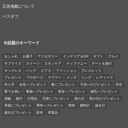
広告掲載について
ベスギフ
今話題のキーワード
おしゃれ
お菓子
アクセサリー
インテリア＆DIY
ギフト
グルメ
サプライズ
スイーツ
スキンケア
ティファニー
デート＆旅行
ネックレス
バッグ
ピアス
ファッション
ブレスレット
プレゼント
プロポーズ
マフラー
メンズ
リング
レディース
作り方
女性へプレゼント
妻にプレゼント
子供へのプレゼント
学生
家でお祝い
家族へプレゼント
彼女へプレゼント
彼氏へプレゼント
指輪
旅行
日用品
旦那にプレゼント
母の日
母の日のプレゼント
母親にプレゼント
男性へプレゼント
簡単
腕時計
誕生日
誕生日プレゼント
財布
革製品