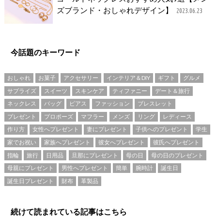
ズブランド・おしゃれデザイン】
2023.06.23
今話題のキーワード
おしゃれ
お菓子
アクセサリー
インテリア＆DIY
ギフト
グルメ
サプライズ
スイーツ
スキンケア
ティファニー
デート＆旅行
ネックレス
バッグ
ピアス
ファッション
ブレスレット
プレゼント
プロポーズ
マフラー
メンズ
リング
レディース
作り方
女性へプレゼント
妻にプレゼント
子供へのプレゼント
学生
家でお祝い
家族へプレゼント
彼女へプレゼント
彼氏へプレゼント
指輪
旅行
日用品
旦那にプレゼント
母の日
母の日のプレゼント
母親にプレゼント
男性へプレゼント
簡単
腕時計
誕生日
誕生日プレゼント
財布
革製品
続けて読まれている記事はこちら