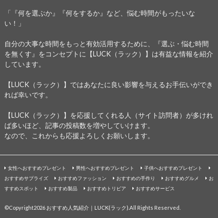
「『何を選ぶか』『何をするか』など、悩む時間がもったいな
い！」
自分の大事な時間をもっと有効活用するために、『選ぶ・悩む時間
を無くす』をコンセプトに【LUCK（ラック）】は有益な情報を紹介
しています。
【LUCK（ラック）】ではあなたに良い影響を与えるお手伝いができ
れば幸いです。
【LUCK（ラック）】を応援してくれる人（サイト訪問者）が多けれ
ば多いほど、記事の投稿数を増やしていけます。
なので、これからも応援よろしくお願いします。
女性へおすすめプレゼント
男性へおすすめプレゼント
子供へおすすめプレゼント
おすすめサプライズ
おすすめファッション
おすすめの手作り
おすすめグルメ
お
すすめスポット
おすすめ製品
おすすめトリビア
おすすめサービス
©Copyright2026
おすすめ人気紹介｜LUCK(ラック)
.All Rights Reserved.