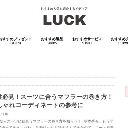
おすすめ人気を紹介するメディア
おすすめプレゼント
おすすめ製品
おすすめサービス
おすすめ
PRESENT
GOODS
SERVICE
GOURM
女性へおすすめプレゼント
男性へおすすめプレゼント
子供へおすすめプレゼント
日用品
インテリア
キッチン用品
医薬品・医薬部外品
スポーツ用品
アウトドアグッズ
文房具・筆記具
おもちゃ・ホビー
生活家電
ペット用品
飲料・ド
食品
性必見！スーツに合うマフラーの巻き方！
しゃれコーディネートの参考に
.11.10
ならスーツに似合うマフラーの巻き方を知ろう！ 冬本番も、もう間
で迫ってきましたね。 朝晩はかなり冷え込んできたので、コートを着