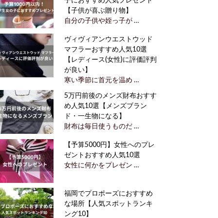
【子供が喜ぶ贈り物】
自分の子供や姪っ子が …
ヴィヴィアンウエストウッド
マフラーおすすめ人気10選
【レディース(女性)に評価評判
が良い】
寒い季節に首元を温め …
5万円前後のメンズ財布おすす
め人気10選【メンズブラン
ド・一生物になる】
財布は毎日使うものだ …
【予算5000円】女性へのプレ
ゼントおすすめ人気10選
女性に何かをプレゼン …
福岡でプロポーズにおすすめ
な場所【人気スポットランキ
ング10】