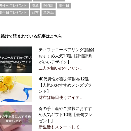
男性へプレゼント
簡単
腕時計
誕生日
誕生日プレゼント
財布
革製品
続けて読まれている記事はこちら
ティファニーペアリング(指輪)
おすすめ人気20選【評価評判
がいいデザイン】
二人お揃いのペアリン …
40代男性が喜ぶ革財布12選
【人気のおすすめメンズブラ
ンド】
財布は毎日使うアイテ …
春の手土産やご挨拶におすす
め人気ギフト10選【最旬プレ
ゼント】
新生活もスタートして …