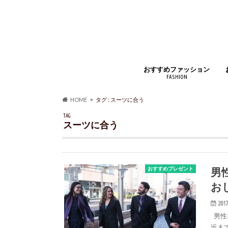
おすすめファッション
FASHION
ジュエリー・アクセサリー
財布・コインケース
バッグ・小物
時計・腕時計
インナー
アウター・コート
靴・スニーカー
マフラー・ストール
靴下・ソックス
ベルト
ルームウェア・パジャマ
アイウェア
シャツ・ジャケット
ズボン・スカート
手袋
香水
HOME
タグ : スーツに合う
TAG
スーツに合う
男
おすすめプレゼント
お
2017
男性
近ま