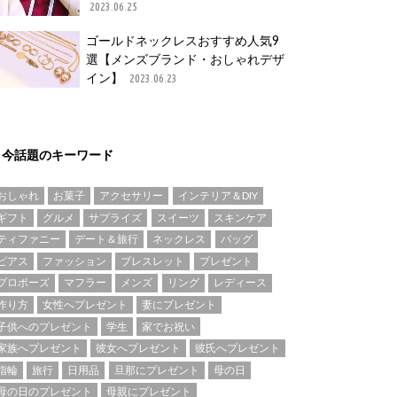
2023.06.25
ゴールドネックレスおすすめ人気9
選【メンズブランド・おしゃれデザ
イン】
2023.06.23
今話題のキーワード
おしゃれ
お菓子
アクセサリー
インテリア＆DIY
ギフト
グルメ
サプライズ
スイーツ
スキンケア
ティファニー
デート＆旅行
ネックレス
バッグ
ピアス
ファッション
ブレスレット
プレゼント
プロポーズ
マフラー
メンズ
リング
レディース
作り方
女性へプレゼント
妻にプレゼント
子供へのプレゼント
学生
家でお祝い
家族へプレゼント
彼女へプレゼント
彼氏へプレゼント
指輪
旅行
日用品
旦那にプレゼント
母の日
母の日のプレゼント
母親にプレゼント