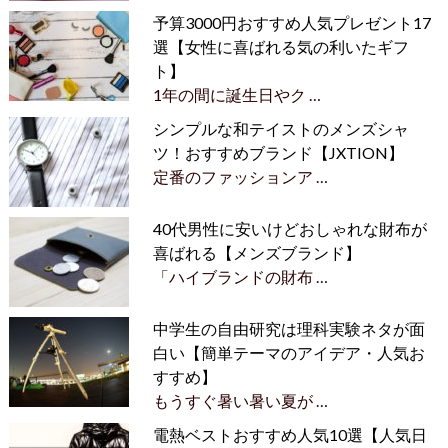
予算3000円おすすめ人気プレゼント17
選【女性に喜ばれる気の利いたギフ
ト】
1年の間に誕生日やク …
シンプルな和テイストのメンズシャ
ツ！おすすめブランド【JXTION】
定番のファッションア …
40代男性に安いけどおしゃれな財布が
喜ばれる【メンズブランド】
「ハイブランドの財布 …
中学生の自由研究は理科実験ネタが面
白い【簡単テーマのアイデア・人気お
すすめ】
もうすぐ暑い暑い夏が …
電熱ベストおすすめ人気10選【人気日