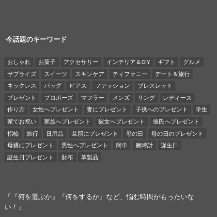
今話題のキーワード
おしゃれ
お菓子
アクセサリー
インテリア＆DIY
ギフト
グルメ
サプライズ
スイーツ
スキンケア
ティファニー
デート＆旅行
ネックレス
バッグ
ピアス
ファッション
ブレスレット
プレゼント
プロポーズ
マフラー
メンズ
リング
レディース
作り方
女性へプレゼント
妻にプレゼント
子供へのプレゼント
学生
家でお祝い
家族へプレゼント
彼女へプレゼント
彼氏へプレゼント
指輪
旅行
日用品
旦那にプレゼント
母の日
母の日のプレゼント
母親にプレゼント
男性へプレゼント
簡単
腕時計
誕生日
誕生日プレゼント
財布
革製品
「『何を選ぶか』『何をするか』など、悩む時間がもったいな
い！」