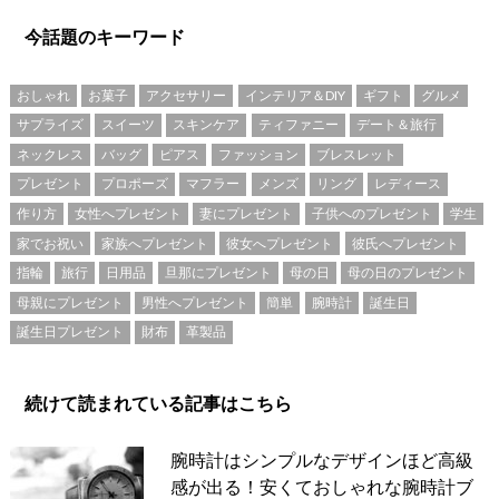
今話題のキーワード
おしゃれ
お菓子
アクセサリー
インテリア＆DIY
ギフト
グルメ
サプライズ
スイーツ
スキンケア
ティファニー
デート＆旅行
ネックレス
バッグ
ピアス
ファッション
ブレスレット
プレゼント
プロポーズ
マフラー
メンズ
リング
レディース
作り方
女性へプレゼント
妻にプレゼント
子供へのプレゼント
学生
家でお祝い
家族へプレゼント
彼女へプレゼント
彼氏へプレゼント
指輪
旅行
日用品
旦那にプレゼント
母の日
母の日のプレゼント
母親にプレゼント
男性へプレゼント
簡単
腕時計
誕生日
誕生日プレゼント
財布
革製品
続けて読まれている記事はこちら
腕時計はシンプルなデザインほど高級
感が出る！安くておしゃれな腕時計ブ