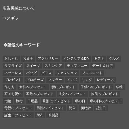
広告掲載について
ベスギフ
今話題のキーワード
おしゃれ
お菓子
アクセサリー
インテリア＆DIY
ギフト
グルメ
サプライズ
スイーツ
スキンケア
ティファニー
デート＆旅行
ネックレス
バッグ
ピアス
ファッション
ブレスレット
プレゼント
プロポーズ
マフラー
メンズ
リング
レディース
作り方
女性へプレゼント
妻にプレゼント
子供へのプレゼント
学生
家でお祝い
家族へプレゼント
彼女へプレゼント
彼氏へプレゼント
指輪
旅行
日用品
旦那にプレゼント
母の日
母の日のプレゼント
母親にプレゼント
男性へプレゼント
簡単
腕時計
誕生日
誕生日プレゼント
財布
革製品