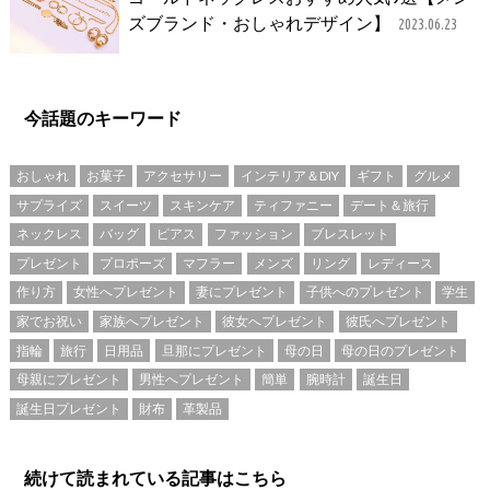
ズブランド・おしゃれデザイン】
2023.06.23
今話題のキーワード
おしゃれ
お菓子
アクセサリー
インテリア＆DIY
ギフト
グルメ
サプライズ
スイーツ
スキンケア
ティファニー
デート＆旅行
ネックレス
バッグ
ピアス
ファッション
ブレスレット
プレゼント
プロポーズ
マフラー
メンズ
リング
レディース
作り方
女性へプレゼント
妻にプレゼント
子供へのプレゼント
学生
家でお祝い
家族へプレゼント
彼女へプレゼント
彼氏へプレゼント
指輪
旅行
日用品
旦那にプレゼント
母の日
母の日のプレゼント
母親にプレゼント
男性へプレゼント
簡単
腕時計
誕生日
誕生日プレゼント
財布
革製品
続けて読まれている記事はこちら