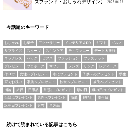
ズブランド・おしゃれデザイン】
2023.06.23
今話題のキーワード
おしゃれ
お菓子
アクセサリー
インテリア＆DIY
ギフト
グルメ
サプライズ
スイーツ
スキンケア
ティファニー
デート＆旅行
ネックレス
バッグ
ピアス
ファッション
ブレスレット
プレゼント
プロポーズ
マフラー
メンズ
リング
レディース
作り方
女性へプレゼント
妻にプレゼント
子供へのプレゼント
学生
家でお祝い
家族へプレゼント
彼女へプレゼント
彼氏へプレゼント
指輪
旅行
日用品
旦那にプレゼント
母の日
母の日のプレゼント
母親にプレゼント
男性へプレゼント
簡単
腕時計
誕生日
誕生日プレゼント
財布
革製品
続けて読まれている記事はこちら