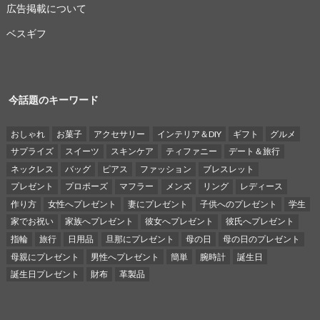
広告掲載について
ベスギフ
今話題のキーワード
おしゃれ
お菓子
アクセサリー
インテリア＆DIY
ギフト
グルメ
サプライズ
スイーツ
スキンケア
ティファニー
デート＆旅行
ネックレス
バッグ
ピアス
ファッション
ブレスレット
プレゼント
プロポーズ
マフラー
メンズ
リング
レディース
作り方
女性へプレゼント
妻にプレゼント
子供へのプレゼント
学生
家でお祝い
家族へプレゼント
彼女へプレゼント
彼氏へプレゼント
指輪
旅行
日用品
旦那にプレゼント
母の日
母の日のプレゼント
母親にプレゼント
男性へプレゼント
簡単
腕時計
誕生日
誕生日プレゼント
財布
革製品