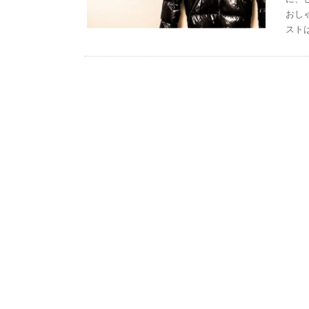
おし
スト