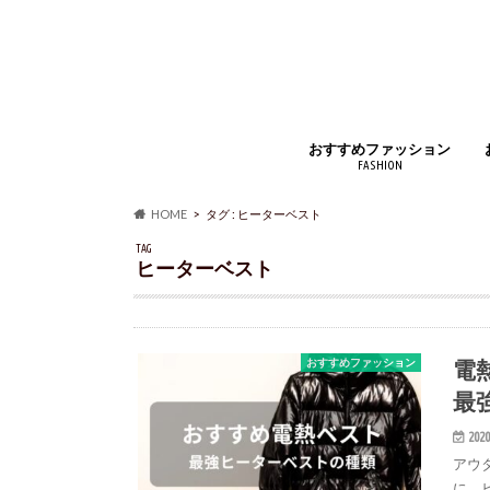
おすすめファッション
FASHION
ジュエリー・アクセサリー
財布・コインケース
バッグ・小物
時計・腕時計
インナー
アウター・コート
靴・スニーカー
マフラー・ストール
靴下・ソックス
ベルト
ルームウェア・パジャマ
アイウェア
シャツ・ジャケット
ズボン・スカート
手袋
香水
HOME
タグ : ヒーターベスト
TAG
ヒーターベスト
電
おすすめファッション
最
2020
アウ
に、