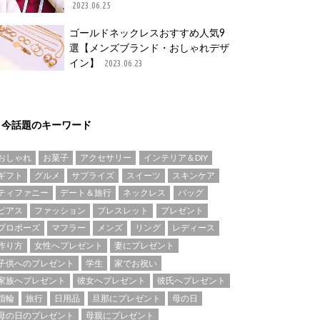
2023.06.25
ゴールドネックレスおすすめ人気9
選【メンズブランド・おしゃれデザ
イン】
2023.06.23
今話題のキーワード
おしゃれ
お菓子
アクセサリー
インテリア＆DIY
ギフト
グルメ
サプライズ
スイーツ
スキンケア
ティファニー
デート＆旅行
ネックレス
バッグ
ピアス
ファッション
ブレスレット
プレゼント
プロポーズ
マフラー
メンズ
リング
レディース
作り方
女性へプレゼント
妻にプレゼント
子供へのプレゼント
学生
家でお祝い
家族へプレゼント
彼女へプレゼント
彼氏へプレゼント
指輪
旅行
日用品
旦那にプレゼント
母の日
母の日のプレゼント
母親にプレゼント