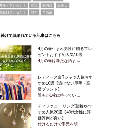
男性へプレゼント
簡単
腕時計
誕生日
誕生日プレゼント
財布
革製品
続けて読まれている記事はこちら
4月の春生まれ男性に贈るプレ
ゼントおすすめ人気10選
4月の春は新たな始ま …
レディース白Tシャツ人気おす
すめ10選【透けない厚手・高
級ブランド】
誰もが1枚は持ってい …
ティファニー リング(指輪)おす
すめ人気20選【40代女性に評
価評判が良い】
付けるだけで手元を明 …