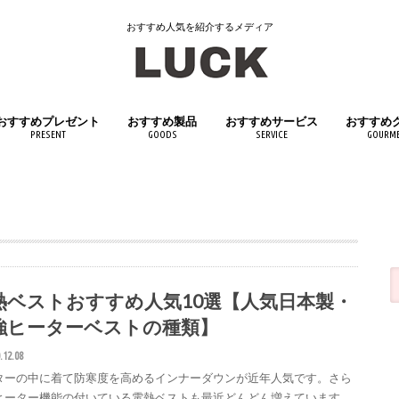
おすすめ人気を紹介するメディア
おすすめプレゼント
おすすめ製品
おすすめサービス
おすすめ
PRESENT
GOODS
SERVICE
GOURM
女性へおすすめプレゼント
男性へおすすめプレゼント
子供へおすすめプレゼント
日用品
インテリア
キッチン用品
医薬品・医薬部外品
スポーツ用品
アウトドアグッズ
文房具・筆記具
おもちゃ・ホビー
生活家電
ペット用品
飲料・ド
食品
熱ベストおすすめ人気10選【人気日本製・
強ヒーターベストの種類】
.12.08
ターの中に着て防寒度を高めるインナーダウンが近年人気です。さら
ヒーター機能の付いている電熱ベストも最近どんどん増えています。