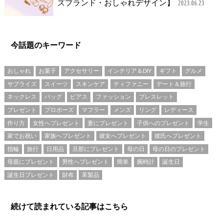
ズブランド・おしゃれデザイン】
2023.06.23
今話題のキーワード
おしゃれ
お菓子
アクセサリー
インテリア＆DIY
ギフト
グルメ
サプライズ
スイーツ
スキンケア
ティファニー
デート＆旅行
ネックレス
バッグ
ピアス
ファッション
ブレスレット
プレゼント
プロポーズ
マフラー
メンズ
リング
レディース
作り方
女性へプレゼント
妻にプレゼント
子供へのプレゼント
学生
家でお祝い
家族へプレゼント
彼女へプレゼント
彼氏へプレゼント
指輪
旅行
日用品
旦那にプレゼント
母の日
母の日のプレゼント
母親にプレゼント
男性へプレゼント
簡単
腕時計
誕生日
誕生日プレゼント
財布
革製品
続けて読まれている記事はこちら