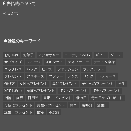
広告掲載について
ベスギフ
今話題のキーワード
おしゃれ
お菓子
アクセサリー
インテリア＆DIY
ギフト
グルメ
サプライズ
スイーツ
スキンケア
ティファニー
デート＆旅行
ネックレス
バッグ
ピアス
ファッション
ブレスレット
プレゼント
プロポーズ
マフラー
メンズ
リング
レディース
作り方
女性へプレゼント
妻にプレゼント
子供へのプレゼント
学生
家でお祝い
家族へプレゼント
彼女へプレゼント
彼氏へプレゼント
指輪
旅行
日用品
旦那にプレゼント
母の日
母の日のプレゼント
母親にプレゼント
男性へプレゼント
簡単
腕時計
誕生日
誕生日プレゼント
財布
革製品