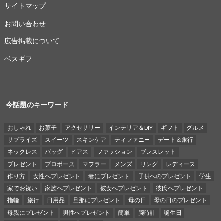
サイトマップ
お問い合わせ
広告掲載について
ベスギフ
今話題のキーワード
おしゃれ
お菓子
アクセサリー
インテリア＆DIY
ギフト
グルメ
サプライズ
スイーツ
スキンケア
ティファニー
デート＆旅行
ネックレス
バッグ
ピアス
ファッション
ブレスレット
プレゼント
プロポーズ
マフラー
メンズ
リング
レディース
作り方
女性へプレゼント
妻にプレゼント
子供へのプレゼント
学生
家でお祝い
家族へプレゼント
彼女へプレゼント
彼氏へプレゼント
指輪
旅行
日用品
旦那にプレゼント
母の日
母の日のプレゼント
母親にプレゼント
男性へプレゼント
簡単
腕時計
誕生日