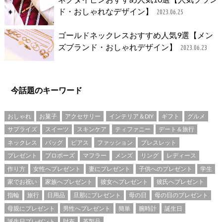
ド・おしゃれなデザイン】
2023.06.25
ゴールドネックレスおすすめ人気9選【メン
ズブランド・おしゃれデザイン】
2023.06.23
今話題のキーワード
おしゃれ
お菓子
アクセサリー
インテリア＆DIY
ギフト
グルメ
サプライズ
スイーツ
スキンケア
ティファニー
デート＆旅行
ネックレス
バッグ
ピアス
ファッション
ブレスレット
プレゼント
プロポーズ
マフラー
メンズ
リング
レディース
作り方
女性へプレゼント
妻にプレゼント
子供へのプレゼント
学生
家でお祝い
家族へプレゼント
彼女へプレゼント
彼氏へプレゼント
指輪
旅行
日用品
旦那にプレゼント
母の日
母の日のプレゼント
母親にプレゼント
男性へプレゼント
簡単
腕時計
誕生日
誕生日プレゼント
財布
革製品