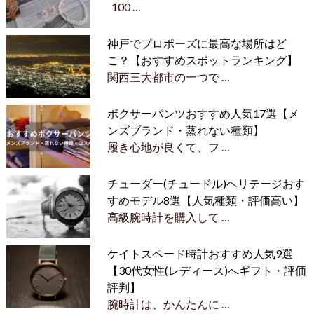
100 …
神戸でプロポーズに最高な場所はど
こ？【おすすめスポットランキング】
関西三大都市の一つで …
ボクサーパンツおすすめ人気17選【メ
ンズブランド・蒸れない種類】
履き心地が良くて、フ …
チューダー(チュードル)ヘリテージおす
すめモデル8選【人気種類・評価高い】
高級腕時計を購入して …
ケイトスペード時計おすすめ人気9選
【30代女性(レディース)へギフト・評価
評判】
腕時計は、かんたんに …