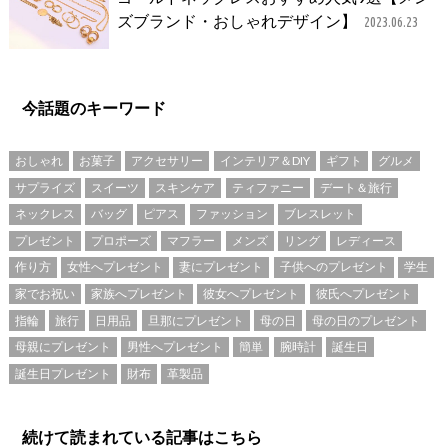
ズブランド・おしゃれデザイン】
2023.06.23
今話題のキーワード
おしゃれ
お菓子
アクセサリー
インテリア＆DIY
ギフト
グルメ
サプライズ
スイーツ
スキンケア
ティファニー
デート＆旅行
ネックレス
バッグ
ピアス
ファッション
ブレスレット
プレゼント
プロポーズ
マフラー
メンズ
リング
レディース
作り方
女性へプレゼント
妻にプレゼント
子供へのプレゼント
学生
家でお祝い
家族へプレゼント
彼女へプレゼント
彼氏へプレゼント
指輪
旅行
日用品
旦那にプレゼント
母の日
母の日のプレゼント
母親にプレゼント
男性へプレゼント
簡単
腕時計
誕生日
誕生日プレゼント
財布
革製品
続けて読まれている記事はこちら