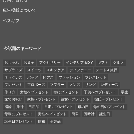
広告掲載について
ベスギフ
今話題のキーワード
おしゃれ
お菓子
アクセサリー
インテリア＆DIY
ギフト
グルメ
サプライズ
スイーツ
スキンケア
ティファニー
デート＆旅行
ネックレス
バッグ
ピアス
ファッション
ブレスレット
プレゼント
プロポーズ
マフラー
メンズ
リング
レディース
作り方
女性へプレゼント
妻にプレゼント
子供へのプレゼント
学生
家でお祝い
家族へプレゼント
彼女へプレゼント
彼氏へプレゼント
指輪
旅行
日用品
旦那にプレゼント
母の日
母の日のプレゼント
母親にプレゼント
男性へプレゼント
簡単
腕時計
誕生日
誕生日プレゼント
財布
革製品