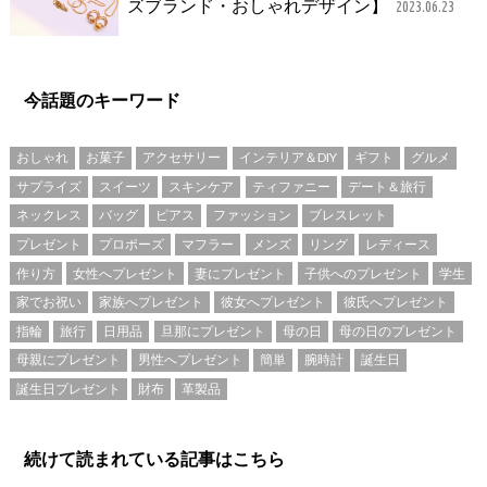
ズブランド・おしゃれデザイン】
2023.06.23
今話題のキーワード
おしゃれ
お菓子
アクセサリー
インテリア＆DIY
ギフト
グルメ
サプライズ
スイーツ
スキンケア
ティファニー
デート＆旅行
ネックレス
バッグ
ピアス
ファッション
ブレスレット
プレゼント
プロポーズ
マフラー
メンズ
リング
レディース
作り方
女性へプレゼント
妻にプレゼント
子供へのプレゼント
学生
家でお祝い
家族へプレゼント
彼女へプレゼント
彼氏へプレゼント
指輪
旅行
日用品
旦那にプレゼント
母の日
母の日のプレゼント
母親にプレゼント
男性へプレゼント
簡単
腕時計
誕生日
誕生日プレゼント
財布
革製品
続けて読まれている記事はこちら