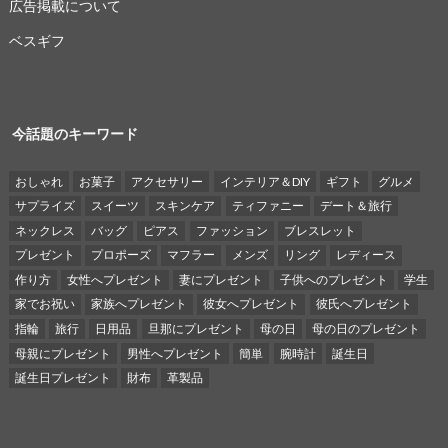
広告掲載について
ベスギフ
今話題のキーワード
おしゃれ
お菓子
アクセサリー
インテリア＆DIY
ギフト
グルメ
サプライズ
スイーツ
スキンケア
ティファニー
デート＆旅行
ネックレス
バッグ
ピアス
ファッション
ブレスレット
プレゼント
プロポーズ
マフラー
メンズ
リング
レディース
作り方
女性へプレゼント
妻にプレゼント
子供へのプレゼント
学生
家でお祝い
家族へプレゼント
彼女へプレゼント
彼氏へプレゼント
指輪
旅行
日用品
旦那にプレゼント
母の日
母の日のプレゼント
母親にプレゼント
男性へプレゼント
簡単
腕時計
誕生日
誕生日プレゼント
財布
革製品