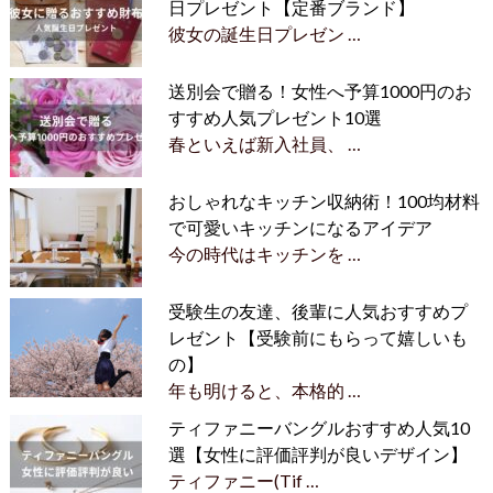
日プレゼント【定番ブランド】
彼女の誕生日プレゼン …
送別会で贈る！女性へ予算1000円のお
すすめ人気プレゼント10選
春といえば新入社員、 …
おしゃれなキッチン収納術！100均材料
で可愛いキッチンになるアイデア
今の時代はキッチンを …
受験生の友達、後輩に人気おすすめプ
レゼント【受験前にもらって嬉しいも
の】
年も明けると、本格的 …
ティファニーバングルおすすめ人気10
選【女性に評価評判が良いデザイン】
ティファニー(Tif …