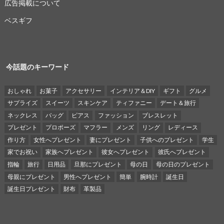
広告掲載について
ベスギフ
今話題のキーワード
おしゃれ
お菓子
アクセサリー
インテリア＆DIY
ギフト
グルメ
サプライズ
スイーツ
スキンケア
ティファニー
デート＆旅行
ネックレス
バッグ
ピアス
ファッション
ブレスレット
プレゼント
プロポーズ
マフラー
メンズ
リング
レディース
作り方
女性へプレゼント
妻にプレゼント
子供へのプレゼント
学生
家でお祝い
家族へプレゼント
彼女へプレゼント
彼氏へプレゼント
指輪
旅行
日用品
旦那にプレゼント
母の日
母の日のプレゼント
母親にプレゼント
男性へプレゼント
簡単
腕時計
誕生日
誕生日プレゼント
財布
革製品