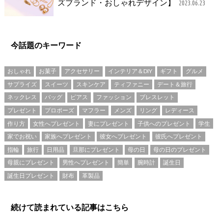
ズブランド・おしゃれデザイン】
2023.06.23
今話題のキーワード
おしゃれ
お菓子
アクセサリー
インテリア＆DIY
ギフト
グルメ
サプライズ
スイーツ
スキンケア
ティファニー
デート＆旅行
ネックレス
バッグ
ピアス
ファッション
ブレスレット
プレゼント
プロポーズ
マフラー
メンズ
リング
レディース
作り方
女性へプレゼント
妻にプレゼント
子供へのプレゼント
学生
家でお祝い
家族へプレゼント
彼女へプレゼント
彼氏へプレゼント
指輪
旅行
日用品
旦那にプレゼント
母の日
母の日のプレゼント
母親にプレゼント
男性へプレゼント
簡単
腕時計
誕生日
誕生日プレゼント
財布
革製品
続けて読まれている記事はこちら