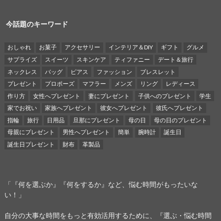
今話題のキーワード
おしゃれ
お菓子
アクセサリー
インテリア＆DIY
ギフト
グルメ
サプライズ
スイーツ
スキンケア
ティファニー
デート＆旅行
ネックレス
バッグ
ピアス
ファッション
ブレスレット
プレゼント
プロポーズ
マフラー
メンズ
リング
レディース
作り方
女性へプレゼント
妻にプレゼント
子供へのプレゼント
学生
家でお祝い
家族へプレゼント
彼女へプレゼント
彼氏へプレゼント
指輪
旅行
日用品
旦那にプレゼント
母の日
母の日のプレゼント
母親にプレゼント
男性へプレゼント
簡単
腕時計
誕生日
誕生日プレゼント
財布
革製品
「『何を選ぶか』『何をするか』など、悩む時間がもったいな
い！」
自分の大事な時間をもっと有効活用するために、『選ぶ・悩む時間