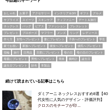
今話題のキーワード
おしゃれ
お菓子
アクセサリー
インテリア＆DIY
ギフト
グルメ
サプライズ
スイーツ
スキンケア
ティファニー
デート＆旅行
ネックレス
バッグ
ピアス
ファッション
ブレスレット
プレゼント
プロポーズ
マフラー
メンズ
リング
レディース
作り方
女性へプレゼント
妻にプレゼント
子供へのプレゼント
学生
家でお祝い
家族へプレゼント
彼女へプレゼント
彼氏へプレゼント
指輪
旅行
日用品
旦那にプレゼント
母の日
母の日のプレゼント
母親にプレゼント
男性へプレゼント
簡単
腕時計
誕生日
誕生日プレゼント
財布
革製品
続けて読まれている記事はこちら
ダミアーニ ネックレスおすすめ8選【40
代女性に人気のデザイン・評価評判】
クロスのモチーフが印 …